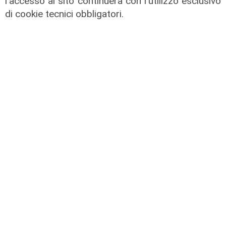
l'accesso al sito continuerà con l'utilizzo esclusivo
di cookie tecnici obbligatori.
IRE, insediato il nuovo Consiglio di
Amministrazione: il presidente è
Giovanni Calisi
06/08/2026
di Redazione