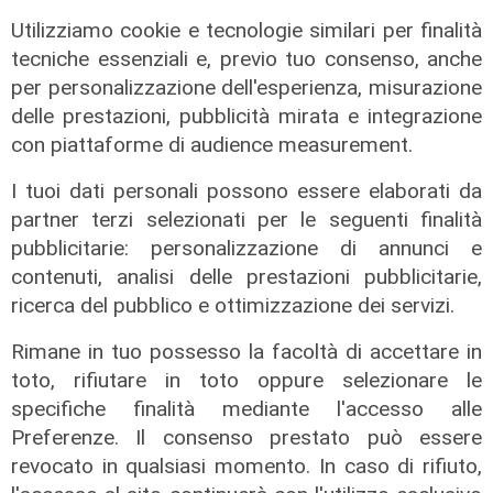
Utilizziamo cookie e tecnologie similari per finalità
tecniche essenziali e, previo tuo consenso, anche
per personalizzazione dell'esperienza, misurazione
delle prestazioni, pubblicità mirata e integrazione
con piattaforme di audience measurement.
I tuoi dati personali possono essere elaborati da
partner terzi selezionati per le seguenti finalità
pubblicitarie: personalizzazione di annunci e
contenuti, analisi delle prestazioni pubblicitarie,
Afa
ricerca del pubblico e ottimizzazione dei servizi.
Caldo in Liguria, bollino rosso anche
sabato: settimo giorno consecutivo
Rimane in tuo possesso la facoltà di accettare in
06/08/2026
toto, rifiutare in toto oppure selezionare le
di F.S.
specifiche finalità mediante l'accesso alle
Preferenze. Il consenso prestato può essere
revocato in qualsiasi momento. In caso di rifiuto,