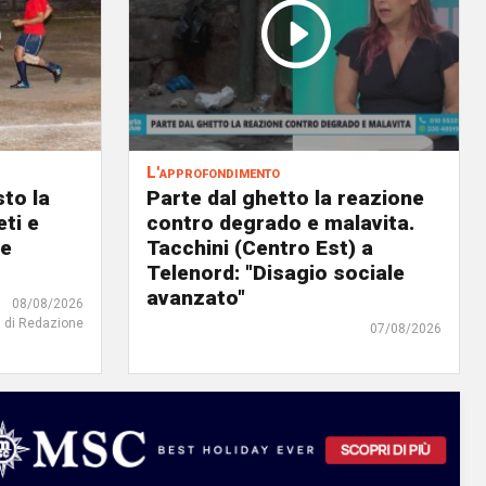
L'approfondimento
to la
Parte dal ghetto la reazione
eti e
contro degrado e malavita.
 e
Tacchini (Centro Est) a
Telenord: "Disagio sociale
avanzato"
08/08/2026
di Redazione
07/08/2026