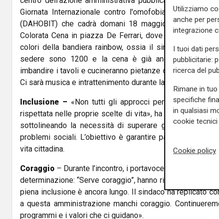
centro dell'azione amministrativa pubblica". Durante il c
Utilizziamo co
Giornata Internazionale contro l'omofobia, la lesbofobia
anche per pers
(DAHOBIT) che cadrà domani 18 maggio. E si celebra 
integrazione 
Colorata Cena in piazza De Ferrari, dove saranno allestit
colori della bandiera rainbow, ossia il simbolo del mo
I tuoi dati per
sedere sono 1200 e la cena è già andata sold out. I 
pubblicitarie: 
ricerca del pub
imbandire i tavoli e cucineranno pietanze colorate in base 
Ci sarà musica e intrattenimento durante la serata.
Rimane in tuo 
specifiche fin
Inclusione
–
«Non tutti gli approcci permettono a ogni
in qualsiasi mo
rispettata nelle proprie scelte di vita», ha dichiarato la s
cookie tecnici 
sottolineando la necessità di superare gli schemi che 
problemi sociali. L’obiettivo è garantire pari dignità e a
vita cittadina.
Cookie policy
Coraggio
– Durante l’incontro, i portavoce della comunit
determinazione: “Serve coraggio”, hanno ribadito, ricordan
piena inclusione è ancora lungo. Il sindaco ha replicato 
a questa amministrazione manchi coraggio. Continueremo
programmi e i valori che ci guidano».