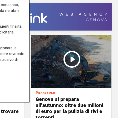
uo consenso,
ità mirata e
uenti finalità
icitarie,
zionare le
essere revocato
sclusivo di
Programma
va sarà
Genova si prepara
all'autunno: oltre due milioni
 trovare
di euro per la pulizia di rivi e
torrenti