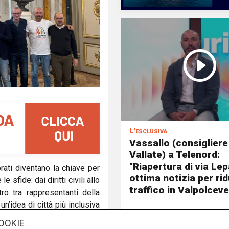
L'esclusiva
Vassallo (consigliere
Vallate) a Telenord:
"Riapertura di via Le
orati diventano la chiave per
ottima notizia per rid
sfide: dai diritti civili allo
traffico in Valpolceve
o tra rappresentanti della
n’idea di città più inclusiva
a e delle persone minori al
OOKIE