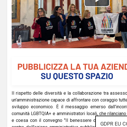
P
l
a
y
V
i
d
Il rispetto delle diversità e la collaborazione tra assess
e
un’amministrazione capace di affrontare con coraggio tutte le 
o
sviluppo economico. È il messaggio emerso dall’incontr
comunità LGBTQIA+ e amministratori locali, che rilanciano u
e coesa con il convegno "Il benessere della cittadinanz
GDPR EU C