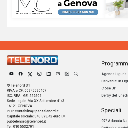
Programm
Agenda Liguria
Benvenuti in Lig
© Telenord Srl
Close UP
P.IVA e CF: 00945590107
Derby del lunedì
ISC. REA - GE: 229501
Sede Legale: Via XX Settembre 41/3
16121 GENOVA
Speciali
PEC:
contabilita@pec.telenord.it
Capitale sociale: 343.598,42 euro i.v.
97ª Adunata Naz
pubtelenord@telenord.it
Tel. 010 5532701
Botteghe storic