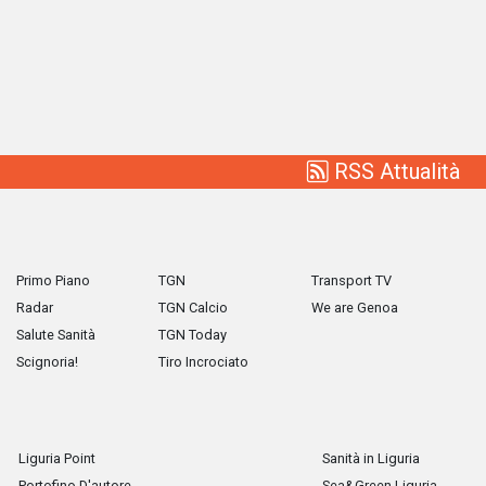
RSS Attualità
Primo Piano
TGN
Transport TV
Radar
TGN Calcio
We are Genoa
Salute Sanità
TGN Today
Scignoria!
Tiro Incrociato
Liguria Point
Sanità in Liguria
Portofino D'autore
Sea&Green Liguria