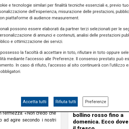
onvegno è stata ricordata la
okie e tecnologie similari per finalità tecniche essenziali e, previo t
, la transfobia e la bifobia
onalizzazione dell'esperienza, misurazione delle prestazioni, pubblic
già da questa sera con la
con piattaforme di audience measurement.
i 36 tavoli che riprendono i
vimento LGBTQIA+. I posti a
sonali possono essere elaborati da partner terzi selezionati per le seg
partecipanti aiuteranno a
personalizzazione di annunci e contenuti, analisi delle prestazioni pubbl
blico e ottimizzazione dei servizi.
al colore del proprio tavolo.
possesso la facoltà di accettare in toto, rifiutare in toto oppure sele
alità mediante l'accesso alle Preferenze. Il consenso prestato può 
 persona di essere vista e
mento. In caso di rifiuto, l'accesso al sito continuerà con l'utilizzo e
indaca di Genova Silvia Salis,
obbligatori.
escludono o semplificano i
ttenzione a ogni ambito della
à LGBTQIA+ hanno chiesto più
Accetta tutti
Rifiuta tutti
Estate torrida
Preferenze
do che il percorso verso una
Caldo atroce, a Geno
con fermezza: «Non credo che
bollino rosso fino a
 ad agire secondo i nostri
domenica. Ecco dove
il fresco