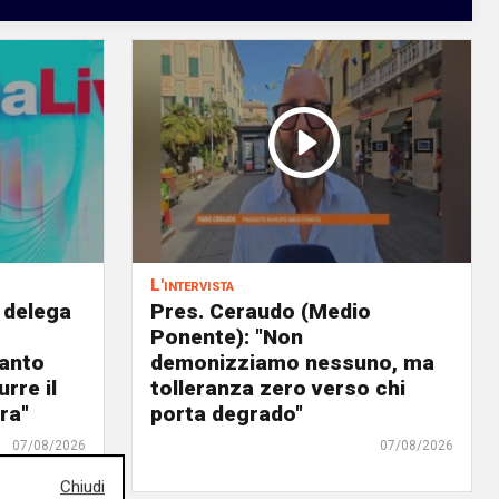
L'intervista
 delega
Pres. Ceraudo (Medio
Ponente): "Non
panto
demonizziamo nessuno, ma
urre il
tolleranza zero verso chi
ra"
porta degrado"
07/08/2026
07/08/2026
Chiudi