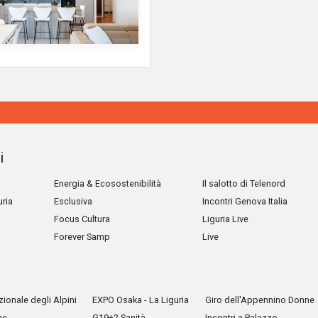
i
Energia & Ecosostenibilità
Il salotto di Telenord
uria
Esclusiva
Incontri Genova Italia
Focus Cultura
Liguria Live
Forever Samp
Live
ionale degli Alpini
EXPO Osaka - La Liguria
Giro dell'Appennino Donne
he
G19+2 Sanità
Incontri a Palazzo