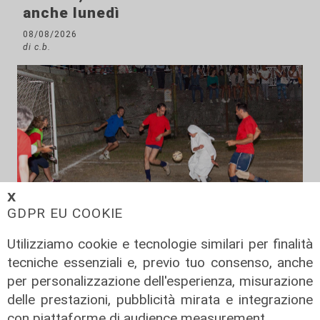
anche lunedì
08/08/2026
di c.b.
𝗫
GDPR EU COOKIE
Utilizziamo cookie e tecnologie similari per finalità
tecniche essenziali e, previo tuo consenso, anche
Il derby
per personalizzazione dell'esperienza, misurazione
Mignanego: il 28 agosto la partita
delle prestazioni, pubblicità mirata e integrazione
dell'estate, preti e suore contro
con piattaforme di audience measurement.