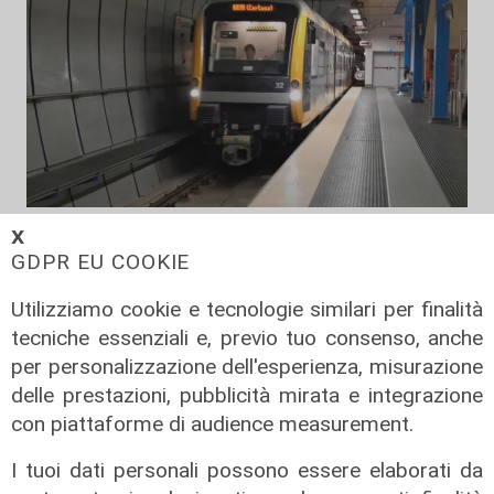
Caos
𝗫
GDPR EU COOKIE
Fumo nero dalla stazione
metropolitana di Dinegro, vigili del
Utilizziamo cookie e tecnologie similari per finalità
fuoco domano principio di incendio
tecniche essenziali e, previo tuo consenso, anche
06/08/2026
per personalizzazione dell'esperienza, misurazione
di F.S.
delle prestazioni, pubblicità mirata e integrazione
con piattaforme di audience measurement.
I tuoi dati personali possono essere elaborati da