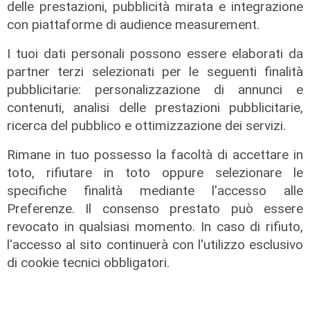
delle prestazioni, pubblicità mirata e integrazione
con piattaforme di audience measurement.
Il finanziamento
I tuoi dati personali possono essere elaborati da
Regione: incrementato di un milione
partner terzi selezionati per le seguenti finalità
il bando per l'innovazione
pubblicitarie: personalizzazione di annunci e
nell'agricoltura
contenuti, analisi delle prestazioni pubblicitarie,
04/08/2026
ricerca del pubblico e ottimizzazione dei servizi.
di Redazione
Rimane in tuo possesso la facoltà di accettare in
toto, rifiutare in toto oppure selezionare le
specifiche finalità mediante l'accesso alle
Preferenze. Il consenso prestato può essere
revocato in qualsiasi momento. In caso di rifiuto,
l'accesso al sito continuerà con l'utilizzo esclusivo
di cookie tecnici obbligatori.