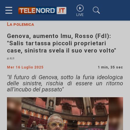
☰
LIVE
La polemica
Genova, aumento Imu, Rosso (FdI):
"Salis tartassa piccoli proprietari
case, sinistra svela il suo vero volto"
di R.P.
Mer 16 Luglio 2025
1 min, 35 sec
"Il futuro di Genova, sotto la furia ideologica
delle sinistre, rischia di essere un ritorno
all’incubo del passato"