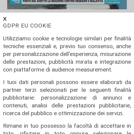
L'approfondimento
𝗫
Parte dal ghetto la reazione contro
GDPR EU COOKIE
degrado e malavita. Tacchini
Utilizziamo cookie e tecnologie similari per finalità
(Centro Est) a Telenord: "Disagio
tecniche essenziali e, previo tuo consenso, anche
sociale avanzato"
per personalizzazione dell'esperienza, misurazione
07/08/2026
delle prestazioni, pubblicità mirata e integrazione
con piattaforme di audience measurement.
I tuoi dati personali possono essere elaborati da
partner terzi selezionati per le seguenti finalità
pubblicitarie: personalizzazione di annunci e
contenuti, analisi delle prestazioni pubblicitarie,
ricerca del pubblico e ottimizzazione dei servizi.
Rimane in tuo possesso la facoltà di accettare in
toto, rifiutare in toto oppure selezionare le