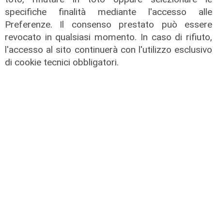
specifiche finalità mediante l'accesso alle
Preferenze. Il consenso prestato può essere
revocato in qualsiasi momento. In caso di rifiuto,
l'accesso al sito continuerà con l'utilizzo esclusivo
di cookie tecnici obbligatori.
L'esclusiva
Vassallo (consigliere delega
Vallate) a Telenord: "Riapertura di
via Lepanto ottima notizia per
ridurre il traffico in Valpolcevera"
07/08/2026