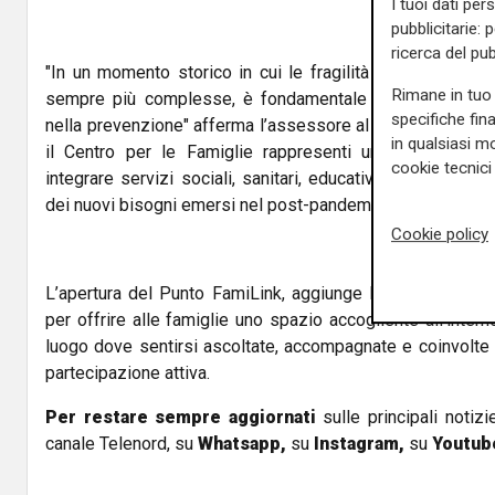
I tuoi dati per
pubblicitarie: 
ricerca del pub
"In un momento storico in cui le fragilità aumentano e l
Rimane in tuo 
sempre più complesse, è fondamentale rafforzare la re
specifiche fin
nella prevenzione" afferma l’assessore al Welfare Cristin
in qualsiasi mo
il Centro per le Famiglie rappresenti un vero presidi
cookie tecnici 
integrare servizi sociali, sanitari, educativi e realtà del
dei nuovi bisogni emersi nel post-pandemia e delle potenzia
Cookie policy
L’apertura del Punto FamiLink, aggiunge l’assessore, co
per offrire alle famiglie uno spazio accogliente all’inter
luogo dove sentirsi ascoltate, accompagnate e coinvolte 
partecipazione attiva.
Per restare sempre aggiornati
sulle principali notizi
canale Telenord, su
Whatsapp,
su
Instagram
,
su
Youtub