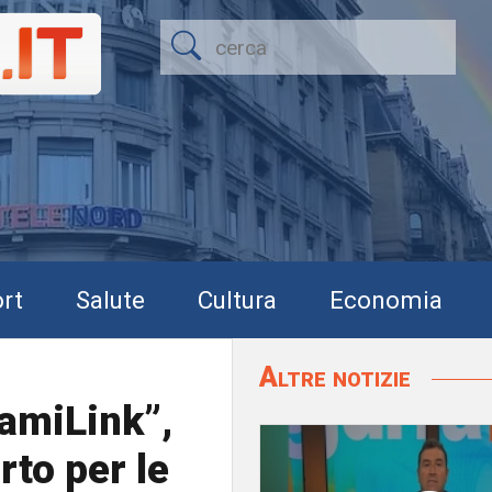
rt
Salute
Cultura
Economia
Altre notizie
FamiLink”,
rto per le