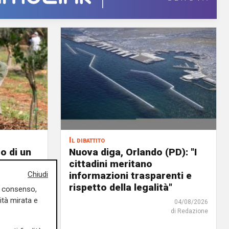
Il dibattito
o di un
Nuova diga, Orlando (PD): "I
cittadini meritano
Chiudi
icoltura
informazioni trasparenti e
rispetto della legalità"
uo consenso,
04/08/2026
ità mirata e
di Redazione
04/08/2026
di Redazione