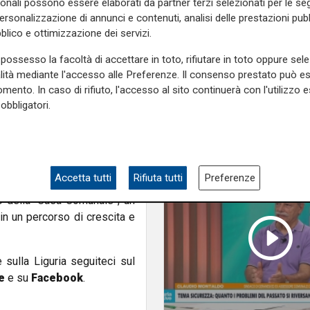
sonali possono essere elaborati da partner terzi selezionati per le seg
personalizzazione di annunci e contenuti, analisi delle prestazioni pubbl
blico e ottimizzazione dei servizi.
e sfide educative diventano
possesso la facoltà di accettare in toto, rifiutare in toto oppure sele
te di sostegno e investire
alità mediante l'accesso alle Preferenze. Il consenso prestato può 
a Lodi. Lodi sottolinea come
mento. In caso di rifiuto, l'accesso al sito continuerà con l'utilizzo e
o di prossimità, capace di
obbligatori.
 terzo settore, tenendo conto
lità offerte dal digitale.
Accetta tutti
Rifiuta tutti
Preferenze
stituisce un passo decisivo
no della “Casa Comunale”, un
in un percorso di crescita e
e sulla Liguria seguiteci sul
e
e su
Facebook
.