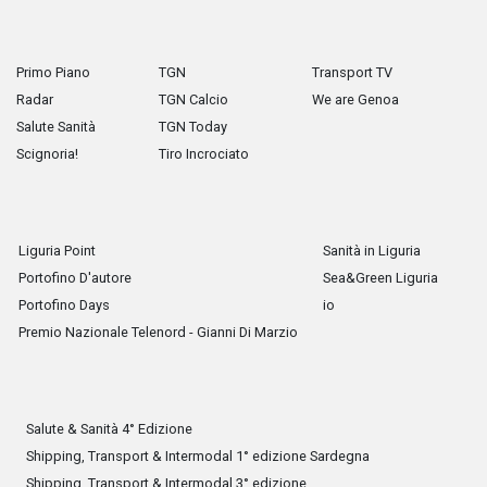
Primo Piano
TGN
Transport TV
Radar
TGN Calcio
We are Genoa
Salute Sanità
TGN Today
Scignoria!
Tiro Incrociato
Liguria Point
Sanità in Liguria
Portofino D'autore
Sea&Green Liguria
Portofino Days
io
Premio Nazionale Telenord - Gianni Di Marzio
Salute & Sanità 4° Edizione
Shipping, Transport & Intermodal 1° edizione Sardegna
Shipping, Transport & Intermodal 3° edizione