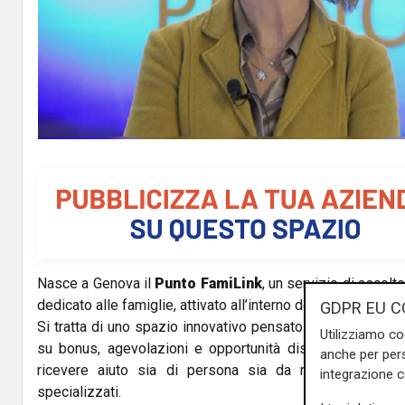
Nasce a Genova il
Punto FamiLink
, un servizio di ascol
dedicato alle famiglie, attivato all’interno del nuovo Centr
GDPR EU C
Si tratta di uno spazio innovativo pensato per offrire inf
Utilizziamo co
su bonus, agevolazioni e opportunità disponibili sul terri
anche per pers
ricevere aiuto sia di persona sia da remoto grazie a
integrazione 
specializzati.