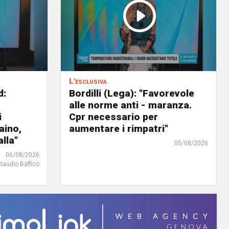
L'esclusiva
d:
Bordilli (Lega): "Favorevole
alle norme anti - maranza.
i
Cpr necessario per
aino,
aumentare i rimpatri"
lla"
05/08/2026
06/08/2026
Claudio Baffico