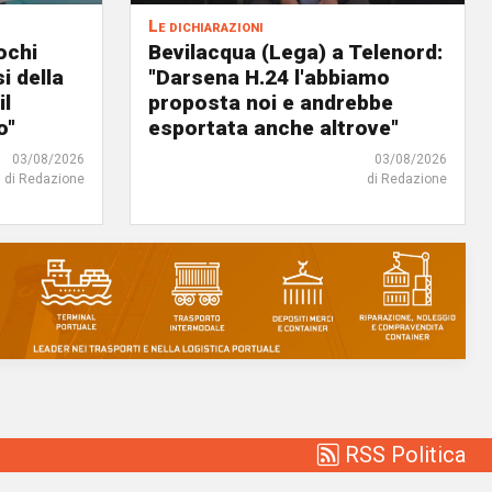
Le dichiarazioni
ochi
Bevilacqua (Lega) a Telenord:
i della
"Darsena H.24 l'abbiamo
il
proposta noi e andrebbe
o"
esportata anche altrove"
03/08/2026
03/08/2026
di Redazione
di Redazione
RSS Politica