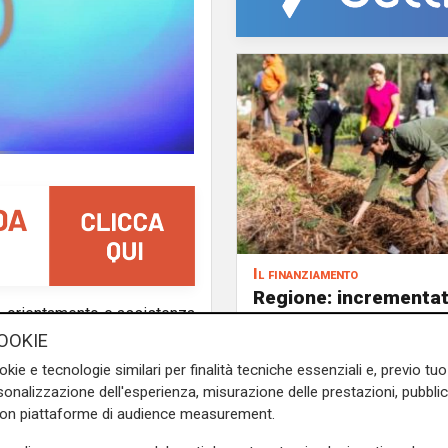
Il finanziamento
Regione: incrementat
to, orientamento e assistenza
milione il bando per
o per le Famiglie del Comune.
OOKIE
l'innovazione nell'agr
ormazioni e supporto digitale
okie e tecnologie similari per finalità tecniche essenziali e, previo t
torio, con la possibilità di
onalizzazione dell'esperienza, misurazione delle prestazioni, pubblic
lla presenza di operatori
con piattaforme di audience measurement.