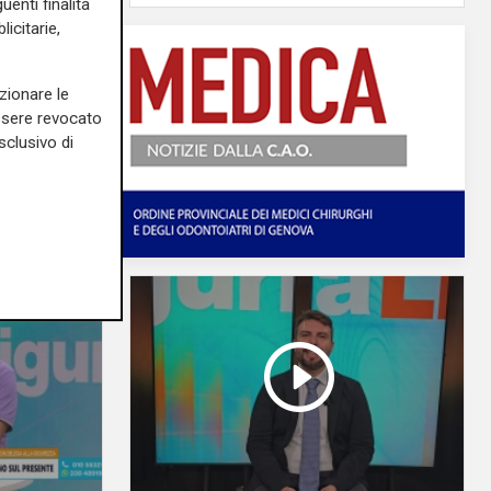
uenti finalità
icitarie,
zionare le
essere revocato
sclusivo di