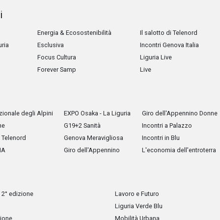
i
Energia & Ecosostenibilità
Il salotto di Telenord
uria
Esclusiva
Incontri Genova Italia
Focus Cultura
Liguria Live
Forever Samp
Live
ionale degli Alpini
EXPO Osaka - La Liguria
Giro dell'Appennino Donne
he
G19+2 Sanità
Incontri a Palazzo
Telenord
Genova Meravigliosa
Incontri in Blu
IA
Giro dell'Appennino
L'economia dell'entroterra
 2° edizione
Lavoro e Futuro
Liguria Verde Blu
zione
Mobilità Urbana