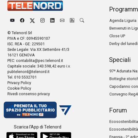
Programm
Agenda Liguria
Benvenuti in Lig
© Telenord Srl
Close UP
P.IVA e CF: 00945590107
Derby del lunedì
ISC. REA - GE: 229501
Sede Legale: Via XX Settembre 41/3
16121 GENOVA
Speciali
PEC:
contabilita@pec.telenord.it
Capitale sociale: 343.598,42 euro i.v.
97ª Adunata Naz
pubtelenord@telenord.it
Tel. 010 5532701
Botteghe storic
Privacy Policy
Capodanno con 
Cookie Policy
Rivedi consenso privacy
Convegno Reg4
Forum
Ecosostenibilita
Scarica l'App di Telenord
Ecosostenibilità
Energia - 2° edi