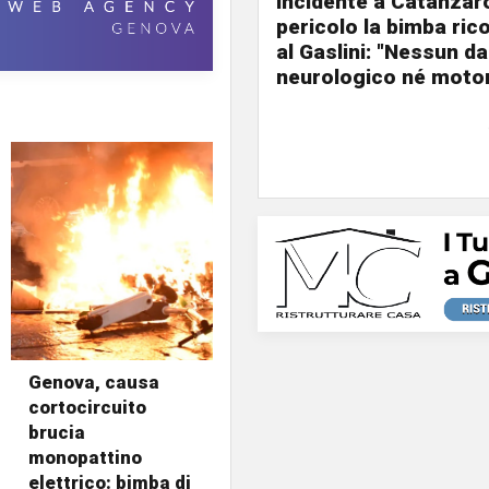
Incidente a Catanzaro
pericolo la bimba ric
al Gaslini: "Nessun d
neurologico né motor
Genova, causa
cortocircuito
brucia
monopattino
elettrico: bimba di