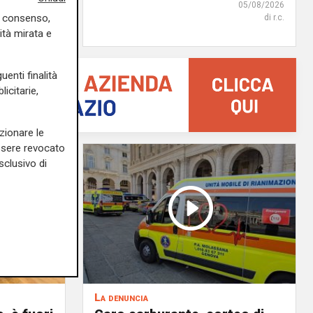
di Filippo Serio
05/08/2026
uo consenso,
di r.c.
ità mirata e
uenti finalità
icitarie,
zionare le
essere revocato
sclusivo di
La denuncia