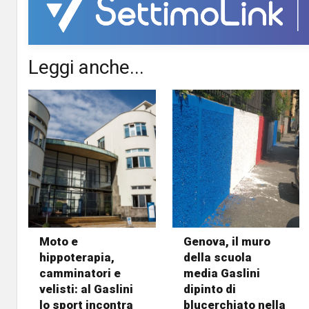
Leggi anche...
Moto e
Genova, il muro
hippoterapia,
della scuola
camminatori e
media Gaslini
velisti: al Gaslini
dipinto di
lo sport incontra
blucerchiato nella