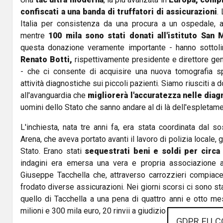
confiscati a una banda di truffatori di assicurazioni
.
Italia per consistenza da una procura a un ospedale
mentre
100 mila sono stati donati all'istituto San 
questa donazione veramente importante - hanno sottol
Renato Botti,
rispettivamente presidente e direttore gene
- che ci consente di acquisire una nuova tomografia sp
attività diagnostiche sui piccoli pazienti. Siamo riusciti a 
all'avanguardia che
migliorerà l'accuratezza nelle diag
uomini dello Stato che sanno andare al di là dell'espletame
L'inchiesta, nata tre anni fa, era stata coordinata dal so
Arena, che aveva portato avanti il lavoro di polizia locale, g
Stato. Erano stati
sequestrati beni e soldi per circa 
indagini era emersa una vera e propria associazione 
Giuseppe Tacchella che, attraverso carrozzieri compiacen
frodato diverse assicurazioni. Nei giorni scorsi ci sono sta
quello di Tacchella a una pena di quattro anni e otto me
milioni e 300 mila euro, 20 rinvii a giudizio e 20 archiviazio
GDPR EU C