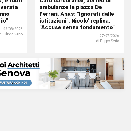
, è fuori
Caro carburante, corteo di
overata
ambulanze in piazza De
anno
Ferrari. Anas: "Ignorati dalle
io"
istituzioni". Nicolo' replica:
"Accuse senza fondamento"
03/08/2026
di Filippo Serio
27/07/2026
di Filippo Serio