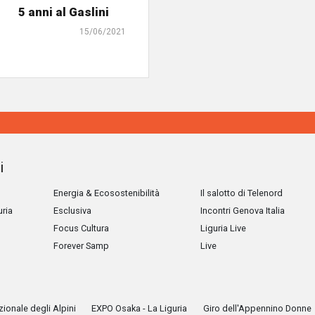
5 anni al Gaslini
15/06/2021
i
Energia & Ecosostenibilità
Il salotto di Telenord
uria
Esclusiva
Incontri Genova Italia
Focus Cultura
Liguria Live
Forever Samp
Live
ionale degli Alpini
EXPO Osaka - La Liguria
Giro dell'Appennino Donne