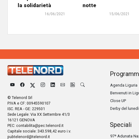
la solidarietà
notte
16/06/2021
15/06/2021
Programm
Agenda Liguria
Benvenuti in Lig
© Telenord Srl
Close UP
P.IVA e CF: 00945590107
Derby del lunedì
ISC. REA - GE: 229501
Sede Legale: Via XX Settembre 41/3
16121 GENOVA
Speciali
PEC:
contabilita@pec.telenord.it
Capitale sociale: 343.598,42 euro i.v.
97ª Adunata Naz
pubtelenord@telenord.it