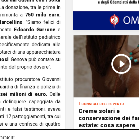
 La donazione, tra le prime in
, ammonta a
750 mila euro
,
Marcellino
. "Siamo felici di
ineato
Edoardo Garrone
e
rale dell'istituto pediatrico
ecificamente dedicata alle
dotarci di una apparecchiatura
nosi
. Genova può contare su
nto del proprio dovere".
stituto procuratore Giovanni
uardia di finanza e polizia di
sei milioni di euro.
Dalle
a delinquere capeggiata da
I consigli dell'esperto
ti e falsi testimoni, aveva
Creme solari e
ti 17 patteggiamenti, tra cui
conservazione dei fa
si e una confisca di quattro
estate: cosa sapere
ni.
OOKIE