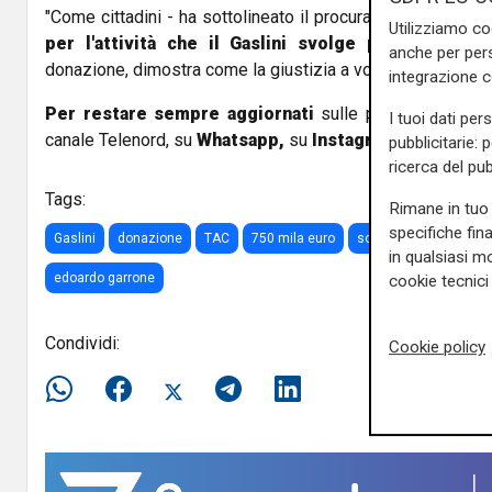
"Come cittadini - ha sottolineato il procuratore capo
Fran
Utilizziamo co
per l'attività che il Gaslini svolge per tutti noi
.
anche per pers
donazione, dimostra come la giustizia a volte raggiunge ris
integrazione 
Per restare sempre aggiornati
sulle principali notizi
I tuoi dati per
canale Telenord, su
Whatsapp,
su
Instagram
,
su
Youtub
pubblicitarie: 
ricerca del pub
Tags:
Rimane in tuo 
specifiche fin
Gaslini
donazione
TAC
750 mila euro
soldi
confiscati
in qualsiasi mo
edoardo garrone
cookie tecnici 
Condividi:
Cookie policy