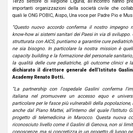
Terzo settore di Regione Liguria; all’incontro hanno pr
importanti organizzazioni della società civile che collabo
quali le ONG POBIC, Aispo, Una voce per Padre Pio e Musi
“Questo nuovo accordo conferma il nostro impegno ne
know-how ai sistemi sanitari dei Paesi in via di sviluppo.
strutturata con AICS, puntiamo a garantire cure pediatrich
ne sia bisogno. In particolare la nostra mission è quell
capacity building e la formazione del personale sanitario, 
la qualità delle cure pediatriche, gli outcome clinici e 
dichiarato il direttore generale dell’Istituto Gasli
Academy Renato Botti.
“La partnership con l'ospedale Gaslini conferma l'i
italiana nel promuovere un accesso equo e universal
particolare per le fasce più vulnerabili della popolazione,
anche dal Piano Mattei, all’interno del quale l’Istituto G
progetto di telemedicina in Marocco. Questa nuova co
riconosciuto livello come il Gaslini di Genova, non si lim
conoscenze, ma si concretizza in un progetto di lungo per