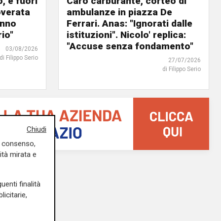
, è fuori
Caro carburante, corteo di
overata
ambulanze in piazza De
anno
Ferrari. Anas: "Ignorati dalle
io"
istituzioni". Nicolo' replica:
"Accuse senza fondamento"
03/08/2026
di Filippo Serio
27/07/2026
di Filippo Serio
Chiudi
uo consenso,
ità mirata e
uenti finalità
icitarie,