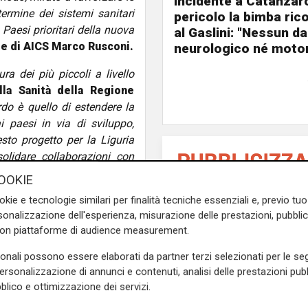
Incidente a Catanzaro
termine dei sistemi sanitari
pericolo la bimba ric
 Paesi prioritari della nuova
al Gaslini: "Nessun d
ore di AICS Marco Rusconi.
neurologico né motor
ra dei più piccoli a livello
lla Sanità della Regione
rdo è quello di estendere la
i paesi in via di sviluppo,
sto progetto per la Liguria
olidare collaborazioni con
ze e best practices a livello
OOKIE
nza per tutti i bambini del
okie e tecnologie similari per finalità tecniche essenziali e, previo t
onalizzazione dell'esperienza, misurazione delle prestazioni, pubblic
con piattaforme di audience measurement.
ativamente l’ambito della
 includono la formazione a
sonali possono essere elaborati da partner terzi selezionati per le seg
one di protocolli adattati ai
personalizzazione di annunci e contenuti, analisi delle prestazioni pubbl
blico e ottimizzazione dei servizi.