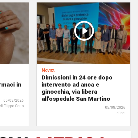
Novità
Dimissioni in 24 ore dopo
rmaci in
intervento ad anca e
ginocchia, via libera
all'ospedale San Martino
05/08/2026
di Filippo Serio
05/08/2026
di r.c.