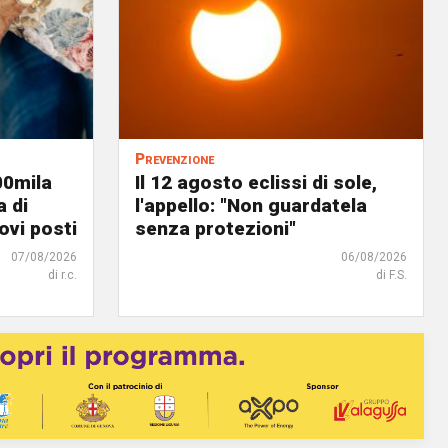
Prevenzione
00mila
Il 12 agosto eclissi di sole,
a di
l'appello: "Non guardatela
ovi posti
senza protezioni"
07/08/2026
06/08/2026
di r.c.
di F.S.