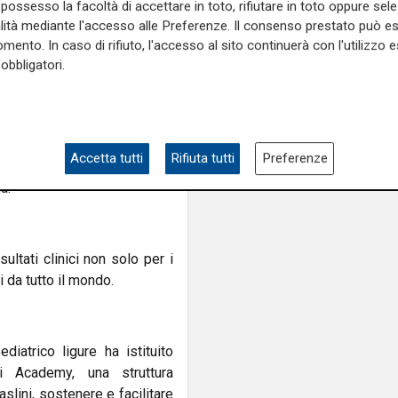
 attraverso un approccio
possesso la facoltà di accettare in toto, rifiutare in toto oppure sele
ei Paesi beneficiari, stage
alità mediante l'accesso alle Preferenze. Il consenso prestato può 
mento. In caso di rifiuto, l'accesso al sito continuerà con l'utilizzo e
lding disegnate sui bisogni
obbligatori.
ger, due dei paesi Prioritari
eratività in questi ambiti.
ativa, sono state avviate le
Issaka Gazobi” a Niamey che
Accetta tutti
Rifiuta tutti
Preferenze
trutture e capacità locali e
a.
ultati clinici non solo per i
i da tutto il mondo.
iatrico ligure ha istituito
ini Academy, una struttura
slini, sostenere e facilitare