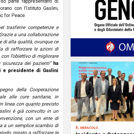
eso parte rappresentanti di
rano con l’Istituto Gaslini,
c for Peace.
l trasferire competenze e
 Grazie a una collaborazione
e di alta qualità, ovunque ce
a di rafforzare le azioni di
con l’obiettivo di migliorare
la sicurezza dei pazienti”
ha
ni e presidente di Gaslini
mpegno della Cooperazione
e alle cure sanitarie, in
 in linea con quanto previsto
aslini è già coinvolto in un
nvenzione, con un ente di
ita a un semplice scambio di
Il miracolo
iodo, mirato a rafforzare le