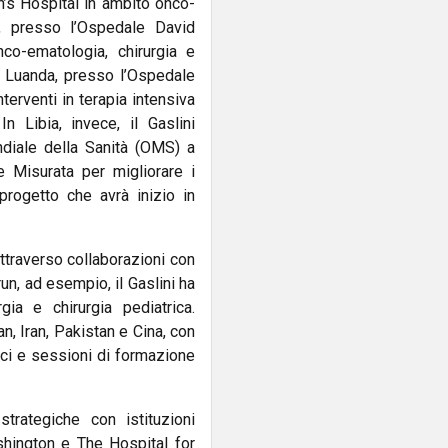
en’s Hospital in ambito onco-
a, presso l’Ospedale David
nco-ematologia, chirurgia e
a Luanda, presso l’Ospedale
erventi in terapia intensiva
n Libia, invece, il Gaslini
ondiale della Sanità (OMS) a
e Misurata per migliorare i
progetto che avrà inizio in
ttraverso collaborazioni con
n, ad esempio, il Gaslini ha
gia e chirurgia pediatrica.
an, Iran, Pakistan e Cina, con
nici e sessioni di formazione
strategiche con istituzioni
shington e The Hospital for