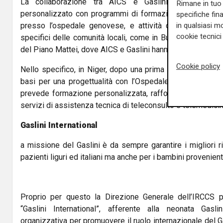
La collaborazione tra AICS e Gaslini si realizzerà
Rimane in tuo 
personalizzato con programmi di formazione on-the-job n
specifiche fin
in qualsiasi mo
presso l’ospedale genovese, e attività di capacity bui
cookie tecnici 
specifici delle comunità locali, come in Burkina Faso e Ni
del Piano Mattei, dove AICS e Gaslini hanno già avviato l’op
Cookie policy
Nello specifico, in Niger, dopo una prima missione esplor
basi per una progettualità con l’Ospedale Pediatrico “
prevede formazione personalizzata, rafforzamento delle s
servizi di assistenza tecnica di teleconsulto e telemedicin
Gaslini International
a missione del Gaslini è da sempre garantire i migliori ris
pazienti liguri ed italiani ma anche per i bambini provenient
Proprio per questo la Direzione Generale dell’IRCCS ped
“Gaslini International”, afferente alla neonata Gasl
organizzativa per promuovere il ruolo internazionale del Ga