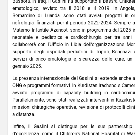
Bassora, in Iraq, il Gaslini ha supportato il Bassra Childr
ematologico, avviato tra il 2018 e il 2019. In Angol
Bernardino di Luanda, sono stati avviati progetti in o
nefrologia, finanziati per il periodo 2022-2024. Sempre 
Materno-Infantile Azancot, sono in programma dal 2025 int
neonatale e pediatrica e cardiochirurgia per tre anni. I
collaborerà con l’Ufficio in Libia dell’organizzazione M
supporto degli ospedali pediatrici di Tripoli, Benghazi 
servizi di onco-ematologia e sicurezza delle cure, un 
gennaio 2025.
La presenza internazionale del Gaslini si estende anche a
ONG e programmi formativi. In Kurdistan Iracheno e Cameru
avviato programmi di capacity building in cardiochirur
Parallelamente, sono stati realizzati interventi in Kazakist
missioni chirurgiche operative, revisione di protocolli cli
a distanza.
Infine, il Gaslini si distingue per le sue partnership 
d’eccellenza, come il Children’s National Hospital di Wa