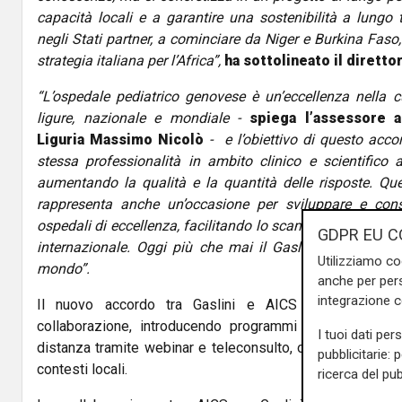
capacità locali e a garantire una sostenibilità a lungo 
negli Stati partner, a cominciare da Niger e Burkina Faso,
strategia italiana per l’Africa”,
ha sottolineato il dirett
“L’ospedale pediatrico genovese è un’eccellenza nella cu
ligure, nazionale e mondiale -
spiega l’assessore a
Liguria Massimo Nicolò
- e l’obiettivo di questo acco
stessa professionalità in ambito clinico e scientifico a
aumentando la qualità e la quantità delle risposte. Que
rappresenta anche un’occasione per sviluppare e cons
ospedali di eccellenza, facilitando lo scambio di conoscen
GDPR EU C
internazionale. Oggi più che mai il Gaslini è una spera
Utilizziamo co
mondo”.
anche per pers
integrazione 
Il nuovo accordo tra Gaslini e AICS amplia signific
collaborazione, introducendo programmi innovativi che
I tuoi dati per
distanza tramite webinar e teleconsulto, oltre all’elaborazi
pubblicitarie: 
contesti locali.
ricerca del pub