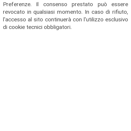
Preferenze. Il consenso prestato può essere
revocato in qualsiasi momento. In caso di rifiuto,
l'accesso al sito continuerà con l'utilizzo esclusivo
di cookie tecnici obbligatori.
Infortunio
Tegola Genoa, botta al ginocchio
per Meichtry: out fino a fine agosto
05/08/2026
di F.S.