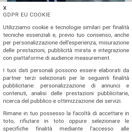
𝗫
GDPR EU COOKIE
Utilizziamo cookie e tecnologie similari per finalità
La sentenza
tecniche essenziali e, previo tuo consenso, anche
Contesa Preziosi - Genoa, il
per personalizzazione dell'esperienza, misurazione
Tribunale di Milano dà ragione all'ex
delle prestazioni, pubblicità mirata e integrazione
patron rossoblù
con piattaforme di audience measurement.
06/08/2026
di Filippo Serio
I tuoi dati personali possono essere elaborati da
partner terzi selezionati per le seguenti finalità
pubblicitarie: personalizzazione di annunci e
contenuti, analisi delle prestazioni pubblicitarie,
ricerca del pubblico e ottimizzazione dei servizi.
Rimane in tuo possesso la facoltà di accettare in
toto, rifiutare in toto oppure selezionare le
specifiche finalità mediante l'accesso alle