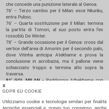
che concede una punizione laterale al Genoa.
76' – Terzo cambio per il Milan: esce Nkunku,
entra
Pulisic
.
76' – Quarta sostituzione per il Milan: termina
la partita di Tomori, al suo posto entra l'ex
rossoblù
De Winter
.
78' – Grande occasione per il
Genoa
: cross dal
vertice dell’area di Amorim per il secondo palo,
dove Vitinha anticipa Atekhame e prova la
conclusione in acrobazia, ma il pallone viene
schiacciato troppo e termina alto sopra la
traversa.
81' GOL MILAN -
Raddoppia Athekhame con
𝗫
un gran tiro dalla distanza.
0-2
GDPR EU COOKIE
82' - Maignan nega il gol a Ekhator.
87' - GOL GENOA -
In mischia Vasquez
Utilizziamo cookie e tecnologie similari per finalità
accorcia.
1-2
tecniche essenziali e, previo tuo consenso, anche