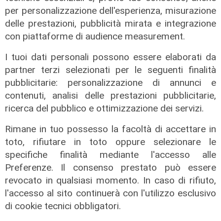
90' + 8' Ci prova Rabiot, Bijlow devia in corner.
per personalizzazione dell'esperienza, misurazione
delle prestazioni, pubblicità mirata e integrazione
con piattaforme di audience measurement.
GENOA - MILAN 1-2
RETI: 51' Nkunku (r), 81' Athekhame, 87'
I tuoi dati personali possono essere elaborati da
Vasquez
partner terzi selezionati per le seguenti finalità
GENOA (4-3-2-1):
Bijlow; Ellertsson,
pubblicitarie: personalizzazione di annunci e
Marcandalli, Otoa, Vasquez; Malinovskyi,
contenuti, analisi delle prestazioni pubblicitarie,
Amorim Frendrup; Baldanzi, Vitinha; Colombo.
ricerca del pubblico e ottimizzazione dei servizi.
All. De Rossi
MILAN (3-5-2):
Maignan; Tomori, Gabbia,
Rimane in tuo possesso la facoltà di accettare in
Pavlovic; Athekame, Fofana, Jashari, Rabiot,
toto, rifiutare in toto oppure selezionare le
Bartesaghi; Gimenez, Nkunku. All. Allegri
specifiche finalità mediante l'accesso alle
ARBITRO
: Sozza.
Preferenze. Il consenso prestato può essere
revocato in qualsiasi momento. In caso di rifiuto,
Per restare sempre aggiornati
sulle principali
l'accesso al sito continuerà con l'utilizzo esclusivo
notizie sulla Liguria seguiteci sul canale
di cookie tecnici obbligatori.
Telenord, su
Whatsapp,
su
Instagram
,
su