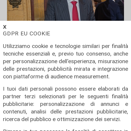
𝗫
GDPR EU COOKIE
Utilizziamo cookie e tecnologie similari per finalità
tecniche essenziali e, previo tuo consenso, anche
L'analisi
per personalizzazione dell'esperienza, misurazione
Genoa: la licenza Uefa è il gol più
delle prestazioni, pubblicità mirata e integrazione
importante
con piattaforme di audience measurement.
11/05/2026
di Gessi Adamoli
I tuoi dati personali possono essere elaborati da
partner terzi selezionati per le seguenti finalità
pubblicitarie: personalizzazione di annunci e
contenuti, analisi delle prestazioni pubblicitarie,
ricerca del pubblico e ottimizzazione dei servizi.