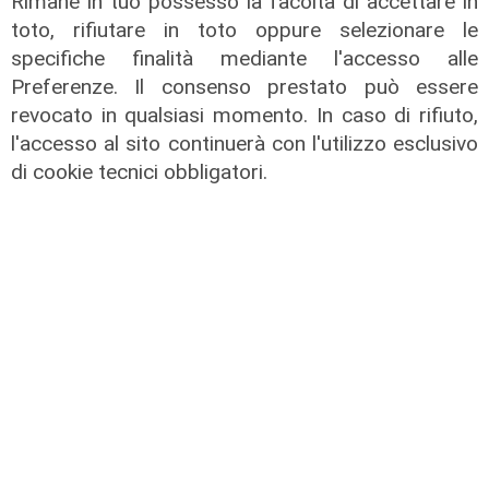
Rimane in tuo possesso la facoltà di accettare in
toto, rifiutare in toto oppure selezionare le
specifiche finalità mediante l'accesso alle
Preferenze. Il consenso prestato può essere
revocato in qualsiasi momento. In caso di rifiuto,
l'accesso al sito continuerà con l'utilizzo esclusivo
di cookie tecnici obbligatori.
Il commento
Genoa, non facciamo fare a De
Rossi la fine del sorcio
03/05/2026
di Gessi Adamoli