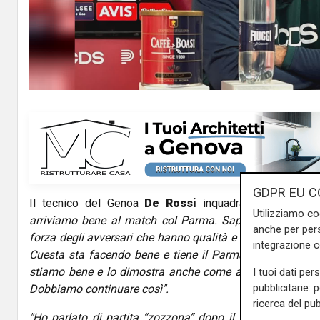
l
a
y
V
i
d
GDPR EU C
Il tecnico del Genoa
De Rossi
inquadra così la tras
e
Utilizziamo co
arriviamo bene al match col Parma. Sappiamo che sarà u
anche per pers
o
forza degli avversari che hanno qualità e che hanno racco
integrazione 
Cuesta sta facendo bene e tiene il Parma distante dall
stiamo bene e lo dimostra anche come abbiamo iniziato c
I tuoi dati per
pubblicitarie: 
Dobbiamo continuare così".
ricerca del pub
"Ho parlato di partita “zozzona” dopo il Cagliari. A vol