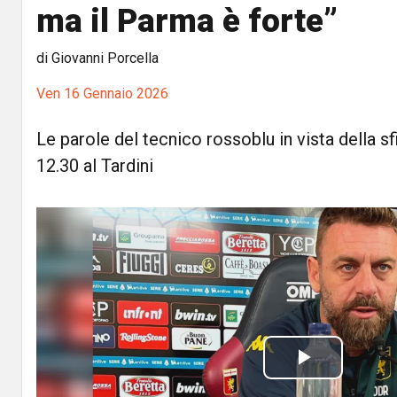
ma il Parma è forte”
di Giovanni Porcella
Ven 16 Gennaio 2026
Le parole del tecnico rossoblu in vista della s
12.30 al Tardini
P