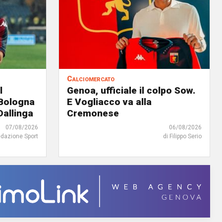
Calciomercato
l
Genoa, ufficiale il colpo Sow.
 Bologna
E Vogliacco va alla
Dallinga
Cremonese
07/08/2026
06/08/2026
edazione Sport
di Filippo Serio