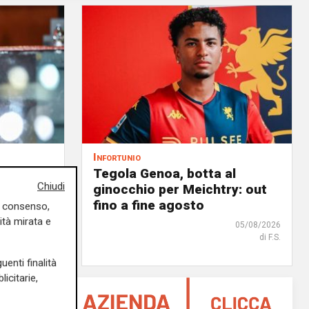
Infortunio
noa, il
Tegola Genoa, botta al
Chiudi
à
ginocchio per Meichtry: out
 rossoblù
fino a fine agosto
uo consenso,
ità mirata e
06/08/2026
05/08/2026
di Filippo Serio
di F.S.
uenti finalità
icitarie,