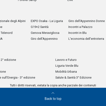
ionale degli Alpini
EXPO Osaka - La Liguria
Giro dell'Appennino Donne
he
G19+2 Sanità
Incontri a Palazzo
Telenord
Genova Meravigliosa
Incontri in Blu
IA
Giro dell'Appennino
L'economia dell'entroterra
 2° edizione
Lavoro e Futuro
Liguria Verde Blu
zione
Mobilità Urbana
sull’Energia - 3° edizione
Salute & Sanità 3° Edizione
Tutti i diritti riservati, vietata la copia anche parziale dei contenuti
Back to top