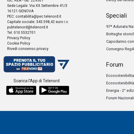
ISC. REA - GE: 229501
Sede Legale: Via XX Settembre 41/3
16121 GENOVA
Speciali
PEC:
contabilita@pec.telenord.it
Capitale sociale: 343.598,42 euro i.v.
97ª Adunata Naz
pubtelenord@telenord.it
Tel. 010 5532701
Botteghe storic
Privacy Policy
Capodanno con 
Cookie Policy
Rivedi consenso privacy
Convegno Reg4
Forum
Ecosostenibilita
Scarica l'App di Telenord
Ecosostenibilità
Energia - 2° edi
Forum Nazionale 