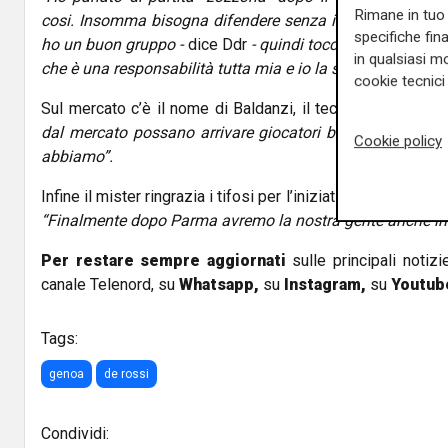
Rimane in tuo 
cosi. Insomma bisogna difendere senza il frac. L’importa
specifiche fin
ho un buon gruppo -
dice Ddr
- quindi tocca a me fare il m
in qualsiasi mo
che è una responsabilità tutta mia e io la sento questa res
cookie tecnici 
Sul mercato c’è il nome di Baldanzi, il tecnico rossoblu è
dal mercato possano arrivare giocatori bravi o con caratt
Cookie policy
abbiamo”.
Infine il mister ringrazia i tifosi per l’iniziativa di caricare
“Finalmente dopo Parma avremo la nostra gente anche in t
Per restare sempre aggiornati
sulle principali notizi
canale Telenord, su
Whatsapp,
su
Instagram
,
su
Youtub
Tags:
genoa
de rossi
Condividi: