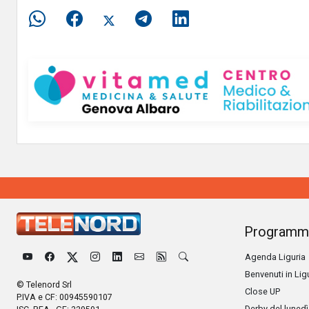
Programm
Agenda Liguria
Benvenuti in Lig
© Telenord Srl
Close UP
P.IVA e CF: 00945590107
Derby del lunedì