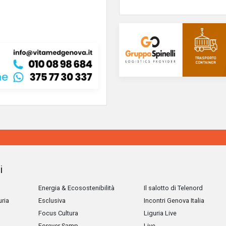
i
Energia & Ecosostenibilità
Il salotto di Telenord
uria
Esclusiva
Incontri Genova Italia
Focus Cultura
Liguria Live
Forever Samp
Live