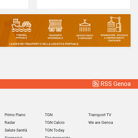
RSS Genoa
Primo Piano
TGN
Transport TV
Radar
TGN Calcio
We are Genoa
Salute Sanità
TGN Today
Scignoria!
Tiro Incrociato