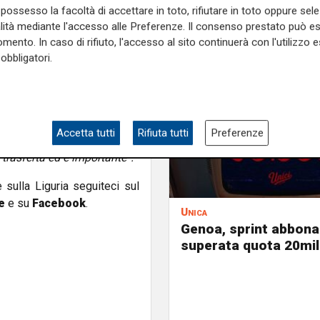
possesso la facoltà di accettare in toto, rifiutare in toto oppure sele
nte è essere organizzato. Io
alità mediante l'accesso alle Preferenze. Il consenso prestato può 
eglio. E se non ci riuscirò so
mento. In caso di rifiuto, l'accesso al sito continuerà con l'utilizzo e
ponsabilità”.
obbligatori.
 chiaro:
“L’importante è che
eristiche diverse di chi già
Accetta tutti
Rifiuta tutti
Preferenze
 la squadra sabato al Signorini:
rasferta ed è importante”.
e sulla Liguria seguiteci sul
e
e su
Facebook
.
Unica
Genoa, sprint abbona
superata quota 20mil