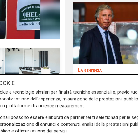
La sentenza
Contesa Preziosi - Ge
OOKIE
Tribunale di Milano d
ferta di Parma:
“Penso che
ragione all'ex patron
okie e tecnologie similari per finalità tecniche essenziali e, previo t
na partita difficile per la
onalizzazione dell'esperienza, misurazione delle prestazioni, pubblic
lto punti importanti. Mister
con piattaforme di audience measurement.
a zona calda. Ma anche noi
ol Milan e con il Cagliari.
sonali possono essere elaborati da partner terzi selezionati per le seg
personalizzazione di annunci e contenuti, analisi delle prestazioni pubbl
blico e ottimizzazione dei servizi.
te anche in A si può giocare