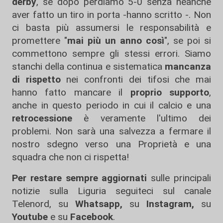
derby
, se dopo perdiamo 5-0 senza neanche
aver fatto un tiro in porta -hanno scritto -. Non
ci basta più assumersi le responsabilità e
promettere "
mai più un anno così
", se poi si
commettono sempre gli stessi errori. Siamo
stanchi della continua e sistematica
mancanza
di rispetto
nei confronti dei tifosi che mai
hanno fatto mancare il
proprio supporto
,
anche in questo periodo in cui il calcio e una
retrocessione
è veramente l'ultimo dei
problemi. Non sarà una salvezza a fermare il
nostro sdegno verso una Proprietà e una
squadra che non ci rispetta!
Per restare sempre aggiornati
sulle principali
notizie sulla Liguria seguiteci sul canale
Telenord, su
Whatsapp,
su
Instagram
,
su
Youtube
e su
Facebook
.