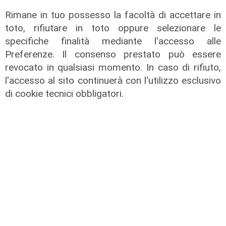
05/08/2026
di F.S.
Rimane in tuo possesso la facoltà di accettare in
toto, rifiutare in toto oppure selezionare le
specifiche finalità mediante l'accesso alle
Preferenze. Il consenso prestato può essere
revocato in qualsiasi momento. In caso di rifiuto,
l'accesso al sito continuerà con l'utilizzo esclusivo
di cookie tecnici obbligatori.
Test in Inghilterra
Il Genoa chiude la tournée inglese
con una sconfitta: il Bournemouth
domina e vince 10-1
04/08/2026