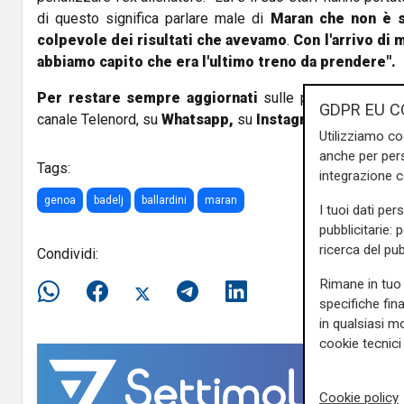
di questo significa parlare male di
Maran che non è st
colpevole dei risultati che avevamo
.
Con l'arrivo di 
abbiamo capito che era l'ultimo treno da prendere".
Per restare sempre aggiornati
sulle principali notizi
GDPR EU C
canale Telenord, su
Whatsapp,
su
Instagram
,
su
Youtub
Utilizziamo co
anche per pers
Tags:
integrazione 
genoa
badelj
ballardini
maran
I tuoi dati per
pubblicitarie: 
ricerca del pub
Condividi:
Rimane in tuo 
specifiche fin
in qualsiasi mo
cookie tecnici 
Cookie policy