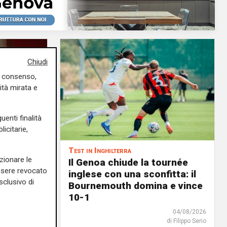
Chiudi
uo consenso,
ità mirata e
uenti finalità
icitarie,
Test in Inghilterra
zionare le
menti:
Il Genoa chiude la tournée
essere revocato
a rinnovi
inglese con una sconfitta: il
sclusivo di
Bournemouth domina e vince
05/08/2026
10-1
di F.S.
04/08/2026
di Filippo Serio