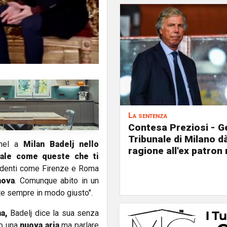
La sentenza
Contesa Preziosi - Ge
Tribunale di Milano d
nnel a
Milan Badelj
nello
ragione all'ex patron
ale come queste che ti
cedenti come Firenze e Roma
nova
. Comunque abito in un
te sempre in modo giusto".
a,
Badelj dice la sua senza
to una
nuova aria
ma parlare