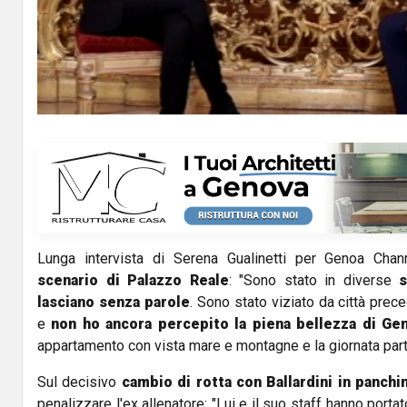
l
a
y
V
i
d
Lunga intervista di Serena Gualinetti per Genoa Cha
e
scenario di Palazzo Reale
: "Sono stato in diverse
s
o
lasciano senza parole
. Sono stato viziato da città pre
e
non ho ancora percepito la piena bellezza di Ge
appartamento con vista mare e montagne e la giornata par
Sul decisivo
cambio di rotta con Ballardini in panchin
penalizzare l'ex allenatore: "Lui e il suo staff hanno porta