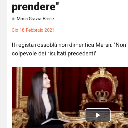
prendere"
di Maria Grazia Barile
Gio 18 Febbraio 2021
Il regista rossoblù non dimentica Maran: "Non 
colpevole dei risultati precedenti"
P