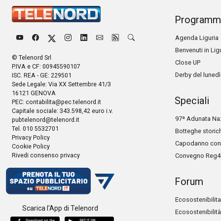
Programm
Agenda Liguria
Benvenuti in Lig
© Telenord Srl
Close UP
P.IVA e CF: 00945590107
Derby del lunedì
ISC. REA - GE: 229501
Sede Legale: Via XX Settembre 41/3
16121 GENOVA
Speciali
PEC:
contabilita@pec.telenord.it
Capitale sociale: 343.598,42 euro i.v.
97ª Adunata Naz
pubtelenord@telenord.it
Tel. 010 5532701
Botteghe storic
Privacy Policy
Capodanno con 
Cookie Policy
Rivedi consenso privacy
Convegno Reg4
Forum
Ecosostenibilita
Scarica l'App di Telenord
Ecosostenibilità