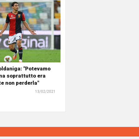
oldaniga: "Potevamo
ma soprattutto era
e non perderla"
13/02/2021