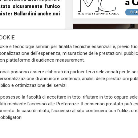
ato sicuramente l'unico
mister Ballardini anche noi
e sulla Liguria seguiteci sul
OOKIE
e
e su
Facebook
.
okie e tecnologie similari per finalità tecniche essenziali e, previo t
onalizzazione dell'esperienza, misurazione delle prestazioni, pubblic
con piattaforme di audience measurement.
sonali possono essere elaborati da partner terzi selezionati per le seg
personalizzazione di annunci e contenuti, analisi delle prestazioni pubbl
blico e ottimizzazione dei servizi.
Unica
possesso la facoltà di accettare in toto, rifiutare in toto oppure sele
Genoa, sprint abbona
alità mediante l'accesso alle Preferenze. Il consenso prestato può 
superata quota 20mil
mento. In caso di rifiuto, l'accesso al sito continuerà con l'utilizzo e
obbligatori.