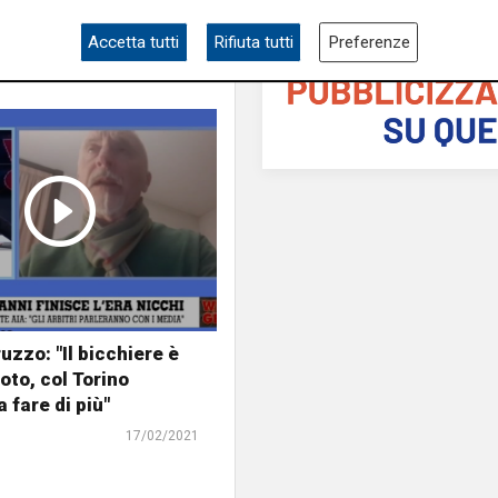
Accetta tutti
Rifiuta tutti
Preferenze
uzzo: "Il bicchiere è
to, col Torino
 fare di più"
17/02/2021