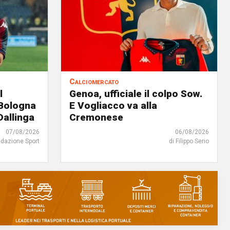
Calciomercato
l
Genoa, ufficiale il colpo Sow.
 Bologna
E Vogliacco va alla
Dallinga
Cremonese
07/08/2026
06/08/2026
edazione Sport
di Filippo Serio