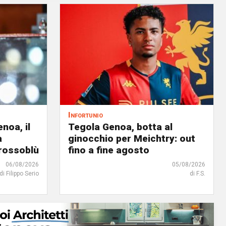
Infortunio
noa, il
Tegola Genoa, botta al
à
ginocchio per Meichtry: out
 rossoblù
fino a fine agosto
06/08/2026
05/08/2026
di Filippo Serio
di F.S.