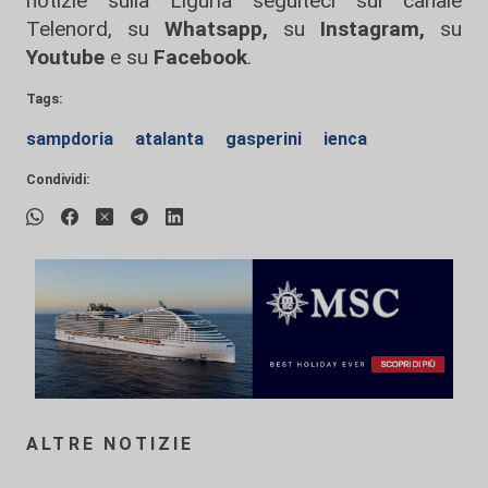
notizie sulla Liguria seguiteci sul canale
Telenord, su
Whatsapp,
su
Instagram
,
su
Youtube
e su
Facebook
.
Tags:
sampdoria
atalanta
gasperini
ienca
Condividi:
ALTRE NOTIZIE