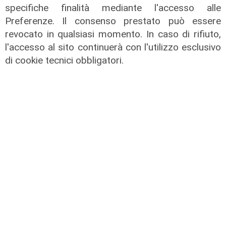
specifiche finalità mediante l'accesso alle
Preferenze. Il consenso prestato può essere
Calciomercato
revocato in qualsiasi momento. In caso di rifiuto,
Sampdoria, doppio rinforzo in arrivo.
l'accesso al sito continuerà con l'utilizzo esclusivo
Ufficiale Pedrola all'Oviedo, saluta
di cookie tecnici obbligatori.
anche Girelli
03/08/2026
di r.c.