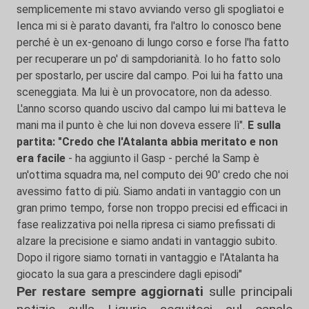
semplicemente mi stavo avviando verso gli spogliatoi e
Ienca mi si è parato davanti, fra l'altro lo conosco bene
perché è un ex-genoano di lungo corso e forse l'ha fatto
per recuperare un po' di sampdorianità. Io ho fatto solo
per spostarlo, per uscire dal campo. Poi lui ha fatto una
sceneggiata. Ma lui è un provocatore, non da adesso.
L'anno scorso quando uscivo dal campo lui mi batteva le
mani ma il punto è che lui non doveva essere lì".
E sulla
partita: "Credo che l'Atalanta abbia meritato e non
era facile
- ha aggiunto il Gasp - perché la Samp è
un'ottima squadra ma, nel computo dei 90' credo che noi
avessimo fatto di più. Siamo andati in vantaggio con un
gran primo tempo, forse non troppo precisi ed efficaci in
fase realizzativa poi nella ripresa ci siamo prefissati di
alzare la precisione e siamo andati in vantaggio subito.
Dopo il rigore siamo tornati in vantaggio e l'Atalanta ha
giocato la sua gara a prescindere dagli episodi"
Per restare sempre aggiornati
sulle principali