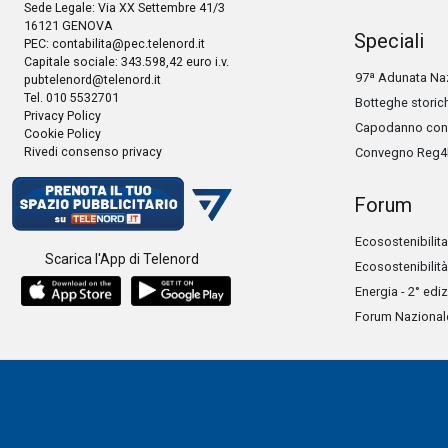
Sede Legale: Via XX Settembre 41/3
16121 GENOVA
Speciali
PEC:
contabilita@pec.telenord.it
Capitale sociale: 343.598,42 euro i.v.
97ª Adunata Naz
pubtelenord@telenord.it
Tel. 010 5532701
Botteghe storic
Privacy Policy
Capodanno con 
Cookie Policy
Rivedi consenso privacy
Convegno Reg4
Forum
Ecosostenibilita
Scarica l'App di Telenord
Ecosostenibilità
Energia - 2° edi
Forum Nazionale 