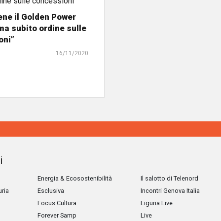
ene il Golden Power
 ma subito ordine sulle
oni”
16/11/2020
i
Energia & Ecosostenibilità
Il salotto di Telenord
uria
Esclusiva
Incontri Genova Italia
Focus Cultura
Liguria Live
Forever Samp
Live