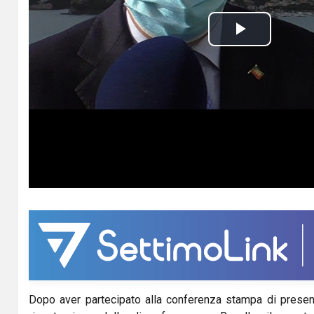
P
l
a
y
V
i
d
e
o
Dopo aver partecipato alla conferenza stampa di presen