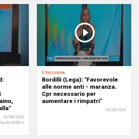
L'esclusiva
d:
Bordilli (Lega): "Favorevole
alle norme anti - maranza.
i
Cpr necessario per
aino,
aumentare i rimpatri"
lla"
05/08/2026
06/08/2026
Claudio Baffico