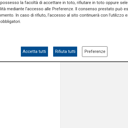
tuzionale e anche legale", ha
possesso la facoltà di accettare in toto, rifiutare in toto oppure sele
alità mediante l'accesso alle Preferenze. Il consenso prestato può 
no
.
mento. In caso di rifiuto, l'accesso al sito continuerà con l'utilizzo e
timidire le imprese. Bisogna
obbligatori.
la
Liguria
...
sono molto
ella Repubbluica Cozzi di
riguardano".
Accetta tutti
Rifiuta tutti
Preferenze
e sulla Liguria seguiteci sul
e
e su
Facebook
.