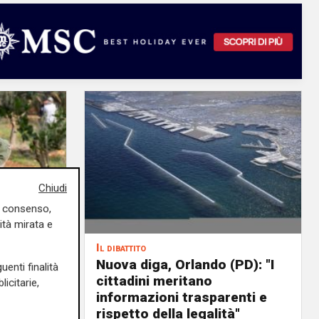
Chiudi
uo consenso,
ità mirata e
Il dibattito
o di un
Nuova diga, Orlando (PD): "I
uenti finalità
cittadini meritano
icitarie,
icoltura
informazioni trasparenti e
rispetto della legalità"
04/08/2026