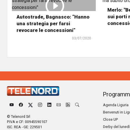
Merlo: "B
sui porti
Autostrade, Bagnasco: “Hanno
concessi
una strategia per farsi
revocare le concessioni”
03/07/2020
Programm
Agenda Liguria
Benvenuti in Lig
© Telenord Srl
Close UP
P.IVA e CF: 00945590107
Derby del lunedì
ISC. REA - GE: 229501