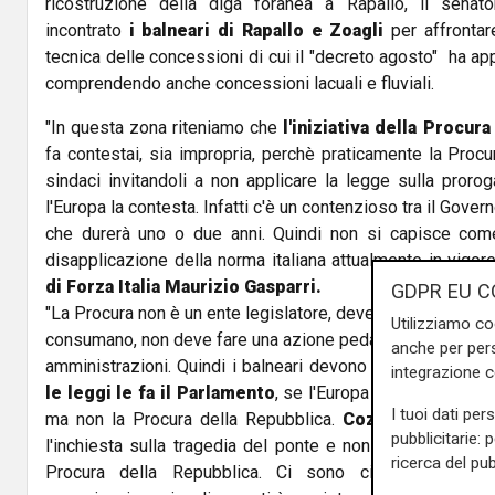
ricostruzione della diga foranea a Rapallo, il sena
incontrato
i balneari di Rapallo e Zoagli
per affrontar
tecnica delle concessioni di cui il "decreto agosto" ha ap
comprendendo anche concessioni lacuali e fluviali.
"In questa zona riteniamo che
l'iniziativa della Procur
fa contestai, sia impropria, perchè praticamente la Procur
sindaci invitandoli a non applicare la legge sulla proro
l'Europa la contesta. Infatti c'è un contenzioso tra il Gover
che durerà uno o due anni. Quindi non si capisce come
disapplicazione della norma italiana attualmente in vigore
di Forza Italia Maurizio Gasparri.
GDPR EU C
"La Procura non è un ente legislatore, deve intervenire se r
Utilizziamo co
consumano, non deve fare una azione pedagogica, preventi
anche per pers
amministrazioni. Quindi i balneari devono andare avanti,
l
integrazione 
le leggi le fa il Parlamento
, se l'Europa le contesta, di
I tuoi dati per
ma non la Procura della Repubblica.
Cozzi
, ha molte co
pubblicitarie: 
l'inchiesta sulla tragedia del ponte e non invadere il c
ricerca del pub
Procura della Repubblica. Ci sono cittadini che vo