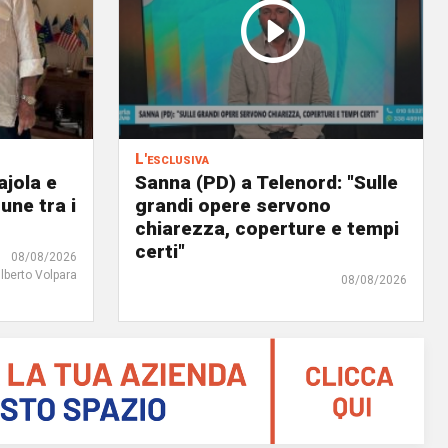
L'esclusiva
ajola e
Sanna (PD) a Telenord: "Sulle
une tra i
grandi opere servono
chiarezza, coperture e tempi
certi"
08/08/2026
ilberto Volpara
08/08/2026