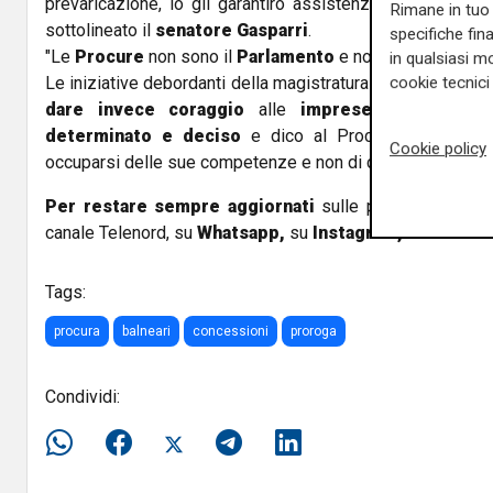
prevaricazione, io gli garantirò assistenza politica, isti
Rimane in tuo 
sottolineato il
senatore Gasparri
.
specifiche fin
"Le
Procure
non sono il
Parlamento
e non sono il
Gover
in qualsiasi mo
Le iniziative debordanti della magistratura non possono in
cookie tecnici 
dare invece coraggio
alle
imprese balneari
del
determinato e deciso
e dico al Procuratore Capo d
Cookie policy
occuparsi delle sue competenze e non di cose che non lo 
Per restare sempre aggiornati
sulle principali notizi
canale Telenord, su
Whatsapp,
su
Instagram
,
su
Youtub
Tags:
procura
balneari
concessioni
proroga
Condividi: