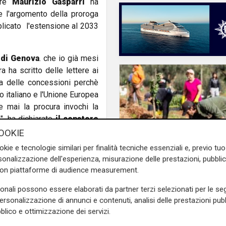
tore
Maurizio Gasparri
ha
e l'argomento della proroga
plicato l'estensione al 2033
a di Genova
. che io già mesi
a ha scritto delle lettere ai
ga delle concessioni perchè
no italiano e l'Unione Europea
 mai la procura invochi la
", ha dichiarato
il senatore
OOKIE
avvisa reati quando i reati si
okie e tecnologie similari per finalità tecniche essenziali e, previo t
va o quasi dissuasiva delle
onalizzazione dell'esperienza, misurazione delle prestazioni, pubblic
a Procura non fa le leggi,
con piattaforme di audience measurement.
Il finanziamento
scutono l'Europa e il Governo
Regione: incrementat
sonali possono essere elaborati da partner terzi selezionati per le seg
se di cui occuparsi tra cui
milione il bando per
personalizzazione di annunci e contenuti, analisi delle prestazioni pubbl
ampo che non appartiene alla
l'innovazione nell'agr
blico e ottimizzazione dei servizi.
gliono denunciare questa