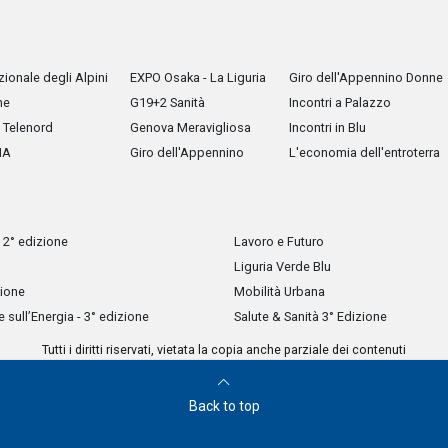
ionale degli Alpini
EXPO Osaka - La Liguria
Giro dell'Appennino Donne
he
G19+2 Sanità
Incontri a Palazzo
Telenord
Genova Meravigliosa
Incontri in Blu
IA
Giro dell'Appennino
L'economia dell'entroterra
 2° edizione
Lavoro e Futuro
Liguria Verde Blu
zione
Mobilità Urbana
sull’Energia - 3° edizione
Salute & Sanità 3° Edizione
Tutti i diritti riservati, vietata la copia anche parziale dei contenuti
Back to top