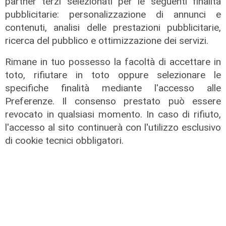
partner terzi selezionati per le seguenti finalità
Creme solari e conservazione dei
pubblicitarie: personalizzazione di annunci e
farmaci in estate: cosa sapere
contenuti, analisi delle prestazioni pubblicitarie,
ricerca del pubblico e ottimizzazione dei servizi.
05/08/2026
di Filippo Serio
Rimane in tuo possesso la facoltà di accettare in
toto, rifiutare in toto oppure selezionare le
specifiche finalità mediante l'accesso alle
Preferenze. Il consenso prestato può essere
revocato in qualsiasi momento. In caso di rifiuto,
l'accesso al sito continuerà con l'utilizzo esclusivo
di cookie tecnici obbligatori.