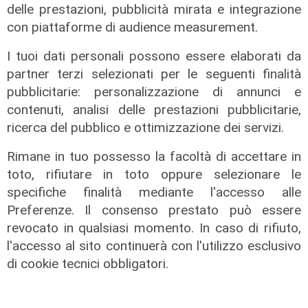
delle prestazioni, pubblicità mirata e integrazione
con piattaforme di audience measurement.
I tuoi dati personali possono essere elaborati da
partner terzi selezionati per le seguenti finalità
Novità
pubblicitarie: personalizzazione di annunci e
Dimissioni in 24 ore dopo intervento
contenuti, analisi delle prestazioni pubblicitarie,
ad anca e ginocchia, via libera
ricerca del pubblico e ottimizzazione dei servizi.
all'ospedale San Martino
Rimane in tuo possesso la facoltà di accettare in
05/08/2026
toto, rifiutare in toto oppure selezionare le
di r.c.
specifiche finalità mediante l'accesso alle
Preferenze. Il consenso prestato può essere
revocato in qualsiasi momento. In caso di rifiuto,
l'accesso al sito continuerà con l'utilizzo esclusivo
di cookie tecnici obbligatori.