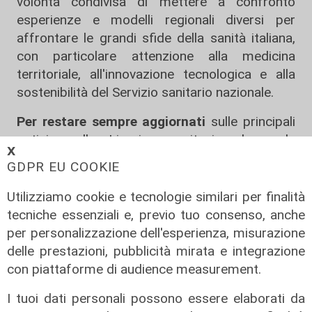
volontà condivisa di mettere a confronto
esperienze e modelli regionali diversi per
affrontare le grandi sfide della sanità italiana,
con particolare attenzione alla medicina
territoriale, all'innovazione tecnologica e alla
sostenibilità del Servizio sanitario nazionale.
Per restare sempre aggiornati
sulle principali
notizie sulla Liguria seguiteci sul canale
𝗫
Telenord, su
Whatsapp,
su
Instagram
,
su
GDPR EU COOKIE
Youtube
e su
Facebook
.
Utilizziamo cookie e tecnologie similari per finalità
Condividi:
tecniche essenziali e, previo tuo consenso, anche
per personalizzazione dell'esperienza, misurazione
delle prestazioni, pubblicità mirata e integrazione
con piattaforme di audience measurement.
I tuoi dati personali possono essere elaborati da