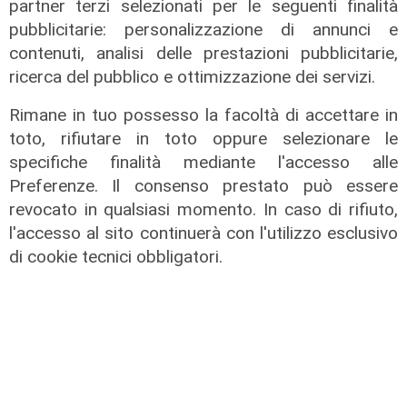
partner terzi selezionati per le seguenti finalità
pubblicitarie: personalizzazione di annunci e
contenuti, analisi delle prestazioni pubblicitarie,
ricerca del pubblico e ottimizzazione dei servizi.
ALTRE NOTIZIE
Rimane in tuo possesso la facoltà di accettare in
toto, rifiutare in toto oppure selezionare le
specifiche finalità mediante l'accesso alle
Preferenze. Il consenso prestato può essere
revocato in qualsiasi momento. In caso di rifiuto,
l'accesso al sito continuerà con l'utilizzo esclusivo
di cookie tecnici obbligatori.
Intervista
L'assessore Nicolo' a Telenord: "Con
le Case di Comunità meno pressione