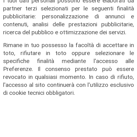
I tuoi dati personali possono essere elaborati da
L'impegno
partner terzi selezionati per le seguenti finalità
Bassa Valbisagno riqualificata e
pubblicitarie: personalizzazione di annunci e
pulita: gli sforzi del presidente
contenuti, analisi delle prestazioni pubblicitarie,
Ivaldi
ricerca del pubblico e ottimizzazione dei servizi.
05/08/2026
Rimane in tuo possesso la facoltà di accettare in
toto, rifiutare in toto oppure selezionare le
specifiche finalità mediante l'accesso alle
Preferenze. Il consenso prestato può essere
revocato in qualsiasi momento. In caso di rifiuto,
l'accesso al sito continuerà con l'utilizzo esclusivo
di cookie tecnici obbligatori.