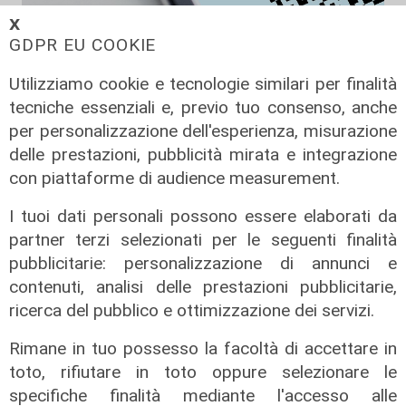
𝗫
GDPR EU COOKIE
Il caso
Truffe agli anziani, conto corrente
Utilizziamo cookie e tecnologie similari per finalità
svuotato con la nuova tecnica del
tecniche essenziali e, previo tuo consenso, anche
falso QR Code: sottratti 5mila euro
per personalizzazione dell'esperienza, misurazione
a Genova
delle prestazioni, pubblicità mirata e integrazione
con piattaforme di audience measurement.
05/08/2026
di F.S.
I tuoi dati personali possono essere elaborati da
partner terzi selezionati per le seguenti finalità
pubblicitarie: personalizzazione di annunci e
contenuti, analisi delle prestazioni pubblicitarie,
ricerca del pubblico e ottimizzazione dei servizi.
Rimane in tuo possesso la facoltà di accettare in
toto, rifiutare in toto oppure selezionare le
specifiche finalità mediante l'accesso alle