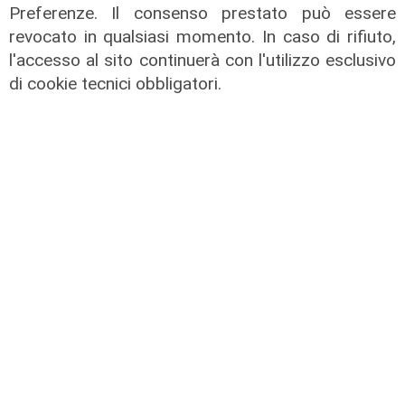
Preferenze. Il consenso prestato può essere
revocato in qualsiasi momento. In caso di rifiuto,
l'accesso al sito continuerà con l'utilizzo esclusivo
di cookie tecnici obbligatori.
Pericolo
Non si ferma all'alt e rischia di
investire poliziotto, pirata della
strada arrestato a Savona
05/08/2026
di F.S.