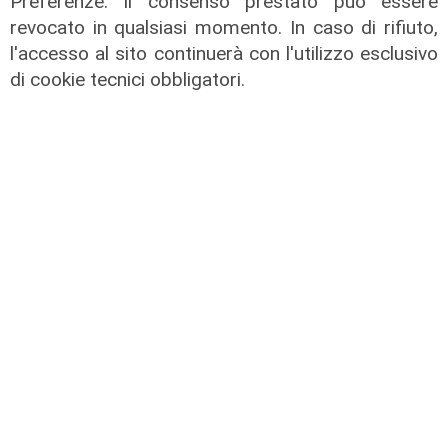
Preferenze. Il consenso prestato può essere
revocato in qualsiasi momento. In caso di rifiuto,
l'accesso al sito continuerà con l'utilizzo esclusivo
di cookie tecnici obbligatori.
Al Museo Galata
'Camalli 1946-2026: la nostra
storia': prorogata fino al 31 agosto
la mostra sugli 80 anni della CULMV
03/08/2026
di F.S.