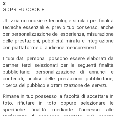
𝗫
06/08/2026
GDPR EU COOKIE
di F.S.
Utilizziamo cookie e tecnologie similari per finalità
tecniche essenziali e, previo tuo consenso, anche
per personalizzazione dell'esperienza, misurazione
delle prestazioni, pubblicità mirata e integrazione
con piattaforme di audience measurement.
I tuoi dati personali possono essere elaborati da
partner terzi selezionati per le seguenti finalità
pubblicitarie: personalizzazione di annunci e
contenuti, analisi delle prestazioni pubblicitarie,
La rassegna
ricerca del pubblico e ottimizzazione dei servizi.
Arte Nomade: la Media Valbisagno
esalta le qualità di giovani artisti
Rimane in tuo possesso la facoltà di accettare in
04/08/2026
toto, rifiutare in toto oppure selezionare le
specifiche finalità mediante l'accesso alle