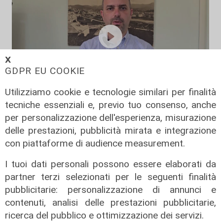
𝗫
GDPR EU COOKIE
Utilizziamo cookie e tecnologie similari per finalità
L'impegno
tecniche essenziali e, previo tuo consenso, anche
Bassa Valbisagno riqualificata e
per personalizzazione dell'esperienza, misurazione
pulita: gli sforzi del presidente
delle prestazioni, pubblicità mirata e integrazione
Ivaldi
con piattaforme di audience measurement.
05/08/2026
I tuoi dati personali possono essere elaborati da
partner terzi selezionati per le seguenti finalità
pubblicitarie: personalizzazione di annunci e
contenuti, analisi delle prestazioni pubblicitarie,
ricerca del pubblico e ottimizzazione dei servizi.