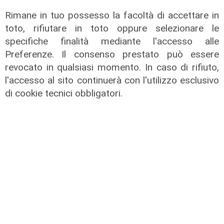
Rimane in tuo possesso la facoltà di accettare in
toto, rifiutare in toto oppure selezionare le
specifiche finalità mediante l'accesso alle
Preferenze. Il consenso prestato può essere
revocato in qualsiasi momento. In caso di rifiuto,
l'accesso al sito continuerà con l'utilizzo esclusivo
di cookie tecnici obbligatori.
Gli sviluppi
Ex Ilva: si rafforza l'ipotesi della
discesa in campo di una cordata
italiana
05/08/2026
di Claudio Baffico