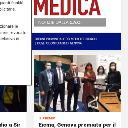
uenti finalità
icitarie,
zionare le
essere revocato
sclusivo di
il premio
dio a Sir
Eicma, Genova premiata per il