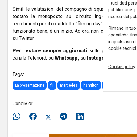
I tuoi dati per
Simili le valutazioni del compagno di squadra Valtteri Bot
pubblicitarie: 
testare la monoposto sul circuito inglese nel limit
ricerca del pub
regolamenti per il cosiddetto "filming day": "La mia prima
Rimane in tuo 
funzionato bene, è un inizio. Ad ora, non ci sono problemi
specifiche fin
su Twitter.
in qualsiasi mo
cookie tecnici 
Per restare sempre aggiornati
sulle principali notizi
canale Telenord, su
Whatsapp,
su
Instagram
,
su
Youtub
Cookie policy
Tags:
La presentazione
f1
mercedes
hamilton
bottas
Condividi: