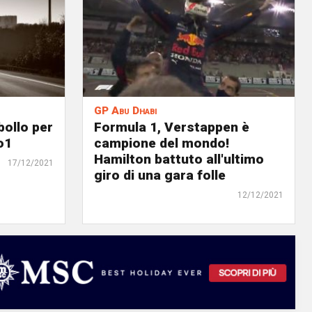
GP Abu Dhabi
bollo per
Formula 1, Verstappen è
o1
campione del mondo!
Hamilton battuto all'ultimo
17/12/2021
giro di una gara folle
12/12/2021