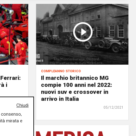
compleanno storico
Ferrari:
Il marchio britannico MG
à i
compie 100 anni nel 2022:
nuovi suv e crossover in
arrivo in Italia
07/12/2021
Chiudi
di Redazione
05/12/2021
uo consenso,
ità mirata e