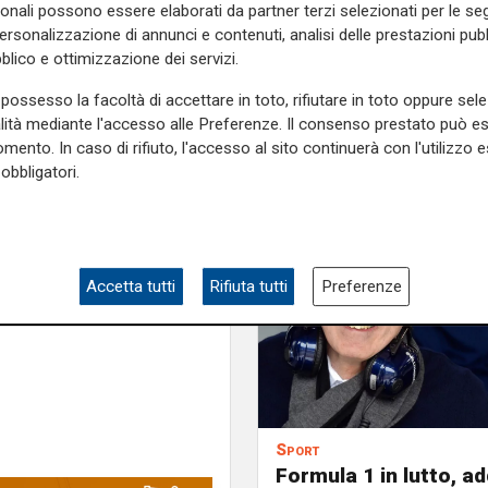
sonali possono essere elaborati da partner terzi selezionati per le seg
tas, che era stato il primo a
personalizzazione di annunci e contenuti, analisi delle prestazioni pubbl
e dei 100 km previsti dai
blico e ottimizzazione dei servizi.
 sensazione è buona. Tutto ha
possesso la facoltà di accettare in toto, rifiutare in toto oppure sele
 con la macchina", ha scritto
alità mediante l'accesso alle Preferenze. Il consenso prestato può 
mento. In caso di rifiuto, l'accesso al sito continuerà con l'utilizzo e
obbligatori.
e sulla Liguria seguiteci sul
e
e su
Facebook
.
Accetta tutti
Rifiuta tutti
Preferenze
Sport
Formula 1 in lutto, ad