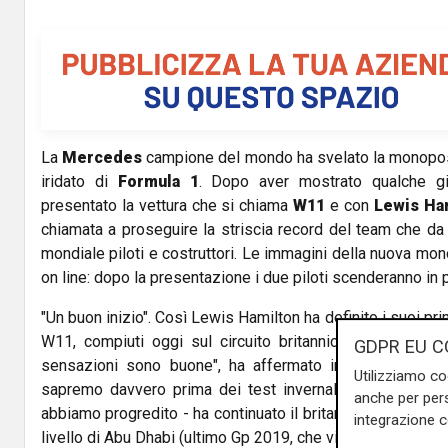
La
Mercedes
campione del mondo ha svelato la monoposto
iridato di
Formula
1
. Dopo aver mostrato qualche gi
presentato la vettura che si chiama
W11
e con
Lewis Ha
chiamata a proseguire la striscia record del team che da 
mondiale piloti e costruttori. Le immagini della nuova m
on line: dopo la presentazione i due piloti scenderanno in pi
"Un buon inizio". Così Lewis Hamilton ha definito i suoi pr
W11, compiuti oggi sul circuito britannico di Silversto
GDPR EU C
sensazioni sono buone", ha affermato in un video pub
Utilizziamo co
sapremo davvero prima dei test invernali quanto è buo
anche per pers
abbiamo progredito - ha continuato il britannico - ma non 
integrazione 
livello di Abu Dhabi (ultimo Gp 2019, che vinse, ndr), quindi 