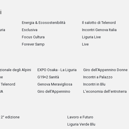
i
Energia & Ecosostenibilità
Il salotto di Telenord
uria
Esclusiva
Incontri Genova Italia
Focus Cultura
Liguria Live
Forever Samp
Live
ionale degli Alpini
EXPO Osaka - La Liguria
Giro dell'Appennino Donne
he
G19+2 Sanità
Incontri a Palazzo
Telenord
Genova Meravigliosa
Incontri in Blu
IA
Giro dell'Appennino
L'economia dell'entroterra
 2° edizione
Lavoro e Futuro
Liguria Verde Blu