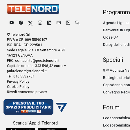
Programm
Agenda Liguria
Benvenuti in Lig
© Telenord Srl
Close UP
P.IVA e CF: 00945590107
Derby del lunedì
ISC. REA - GE: 229501
Sede Legale: Via XX Settembre 41/3
16121 GENOVA
Speciali
PEC:
contabilita@pec.telenord.it
Capitale sociale: 343.598,42 euro i.v.
97ª Adunata Naz
pubtelenord@telenord.it
Tel. 010 5532701
Botteghe storic
Privacy Policy
Capodanno con 
Cookie Policy
Rivedi consenso privacy
Convegno Reg4
Forum
Ecosostenibilita
Scarica l'App di Telenord
Ecosostenibilità