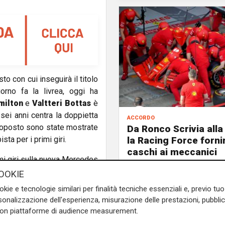
 con cui inseguirà il titolo
orno fa la livrea, oggi ha
milton
e
Valtteri Bottas
è
sei anni centra la doppietta
accordo
onoposto sono state mostrate
Da Ronco Scrivia alla 
la Racing Force fornir
sta per i primi giri.
caschi ai meccanici
imi giri sulla nuova Mercedes
ne "Tutto è andato bene, le
OOKIE
blicato su Instagram. "Non
okie e tecnologie similari per finalità tecniche essenziali e, previo t
na questa macchina, quanto
onalizzazione dell'esperienza, misurazione delle prestazioni, pubblic
siamo così lontani dal nostro
con piattaforme di audience measurement.
è un buon inizio ".