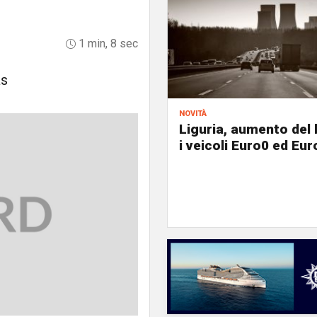
1 min, 8 sec
as
novità
Liguria, aumento del 
i veicoli Euro0 ed Eur