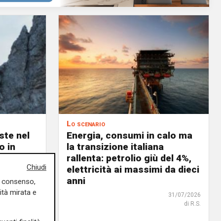
Lo scenario
ste nel
Energia, consumi in calo ma
o in
la transizione italiana
celerare
rallenta: petrolio giù del 4%,
Chiudi
tica
elettricità ai massimi da dieci
anni
uo consenso,
02/08/2026
ità mirata e
di R.S.
31/07/2026
di R.S.