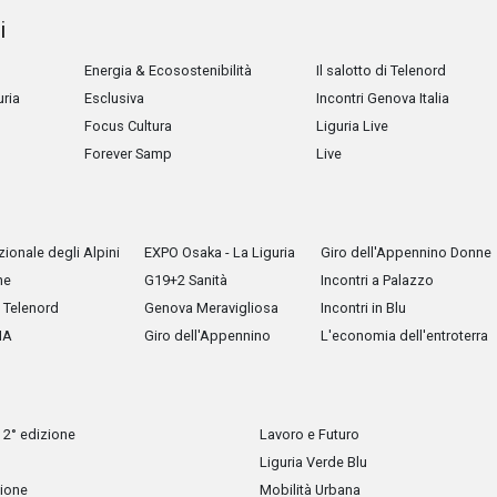
i
Energia & Ecosostenibilità
Il salotto di Telenord
uria
Esclusiva
Incontri Genova Italia
Focus Cultura
Liguria Live
Forever Samp
Live
ionale degli Alpini
EXPO Osaka - La Liguria
Giro dell'Appennino Donne
he
G19+2 Sanità
Incontri a Palazzo
Telenord
Genova Meravigliosa
Incontri in Blu
IA
Giro dell'Appennino
L'economia dell'entroterra
 2° edizione
Lavoro e Futuro
Liguria Verde Blu
zione
Mobilità Urbana