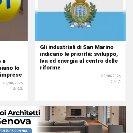
Gli industriali di San Marino
indicano le priorità: sviluppo,
Iva ed energia al centro delle
e e
riforme
biano lo
 imprese
02/08/2026
di R.C.
02/08/2026
di R.S.