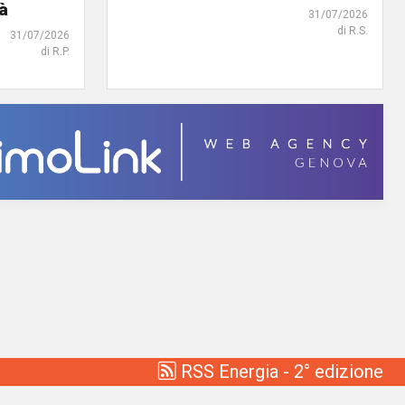
tà
31/07/2026
di R.S.
31/07/2026
di R.P.
RSS Energia - 2° edizione