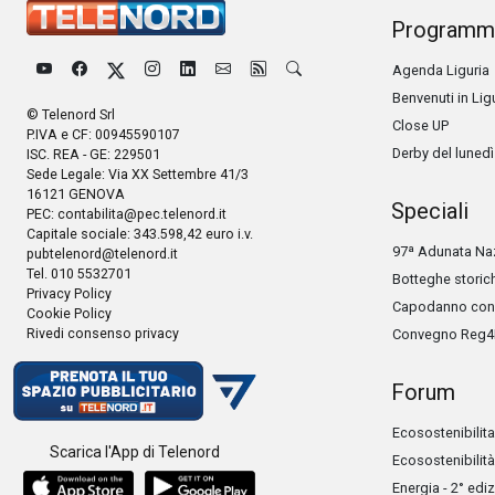
Programm
Agenda Liguria
Benvenuti in Lig
© Telenord Srl
Close UP
P.IVA e CF: 00945590107
Derby del lunedì
ISC. REA - GE: 229501
Sede Legale: Via XX Settembre 41/3
16121 GENOVA
Speciali
PEC:
contabilita@pec.telenord.it
Capitale sociale: 343.598,42 euro i.v.
97ª Adunata Naz
pubtelenord@telenord.it
Tel. 010 5532701
Botteghe storic
Privacy Policy
Capodanno con 
Cookie Policy
Rivedi consenso privacy
Convegno Reg4
Forum
Ecosostenibilita
Scarica l'App di Telenord
Ecosostenibilità
Energia - 2° edi