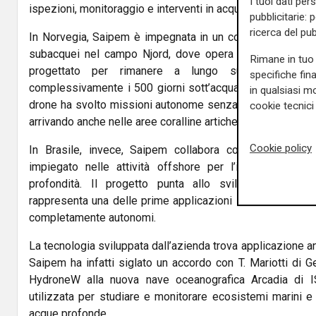
I tuoi dati per
ispezioni, monitoraggio e interventi in acque profonde.
pubblicitarie: 
ricerca del pub
In Norvegia, Saipem è impegnata in un contratto decenn
subacquei nel campo Njord, dove opera il drone reside
Rimane in tuo 
progettato per rimanere a lungo sui fondali m
specifiche fin
complessivamente i 500 giorni sott’acqua, con un record d
in qualsiasi mo
drone ha svolto missioni autonome senza nave di support
cookie tecnici 
arrivando anche nelle aree coralline artiche e operando in
Cookie policy
In Brasile, invece, Saipem collabora con
Petrobras
at
impiegato nelle attività offshore per l’ispezione di in
profondità. Il progetto punta allo sviluppo di fun
rappresenta una delle prime applicazioni industriali su la
completamente autonomi.
La tecnologia sviluppata dall’azienda trova applicazione anc
Saipem ha infatti siglato un accordo con
T. Mariotti
di Ge
HydroneW alla nuova nave oceanografica Arcadia di
utilizzata per studiare e monitorare ecosistemi marini e i
acque profonde.