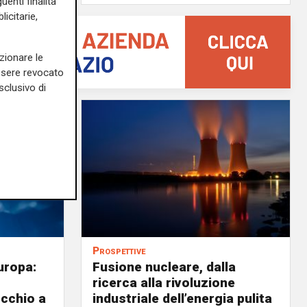
uenti finalità
icitarie,
zionare le
essere revocato
sclusivo di
Prospettive
uropa:
Fusione nucleare, dalla
ricerca alla rivoluzione
occhio a
industriale dell’energia pulita