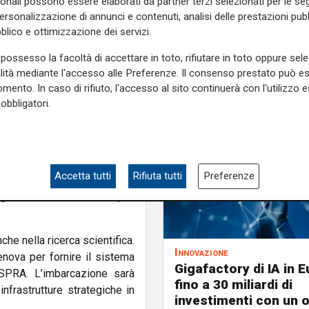
sonali possono essere elaborati da partner terzi selezionati per le seg
personalizzazione di annunci e contenuti, analisi delle prestazioni pubbl
blico e ottimizzazione dei servizi.
ale con
Equinor
per i servizi
nte HydroneR. Il sistema è
possesso la facoltà di accettare in toto, rifiutare in toto oppure sele
arini e ha già superato
alità mediante l'accesso alle Preferenze. Il consenso prestato può 
i 240 giorni consecutivi. Il
mento. In caso di rifiuto, l'accesso al sito continuerà con l'utilizzo e
o né collegamenti via cavo,
obbligatori.
 condizioni meteo estreme.
traverso il drone FlatFish,
frastrutture energetiche in
Accetta tutti
Rifiuta tutti
Preferenze
zioni autonome avanzate e
rga scala di droni subacquei
he nella ricerca scientifica.
Innovazione
nova per fornire il sistema
Gigafactory di IA in E
ISPRA
. L’imbarcazione sarà
fino a 30 miliardi di
nfrastrutture strategiche in
investimenti con un 