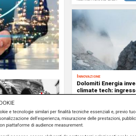
Innovazione
Dolomiti Energia inve
climate tech: ingress
Primo Climate per ac
OOKIE
la transizione energe
okie e tecnologie similari per finalità tecniche essenziali e, previo t
più spazio nei progetti
onalizzazione dell'esperienza, misurazione delle prestazioni, pubblic
con piattaforme di audience measurement.
scientifica. Dalla Norvegia al
uppando sistemi autonomi per