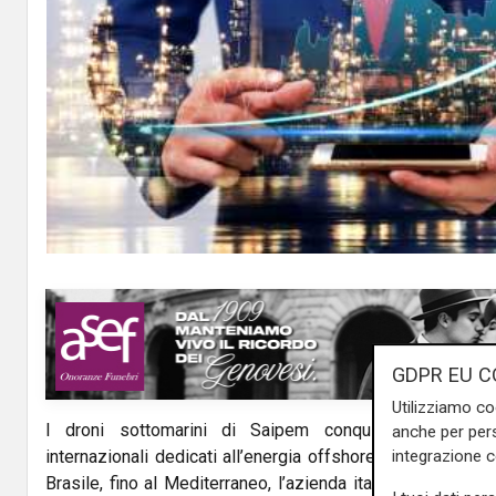
GDPR EU C
Utilizziamo co
I droni sottomarini di
Saipem
conquistano sempre 
anche per pers
integrazione 
internazionali dedicati all’energia offshore e alla ricerca 
Brasile, fino al Mediterraneo, l’azienda italiana sta svil