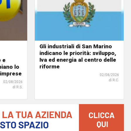
Gli industriali di San Marino
indicano le priorità: sviluppo,
Iva ed energia al centro delle
e e
riforme
biano lo
 imprese
02/08/2026
di R.C.
02/08/2026
di R.S.