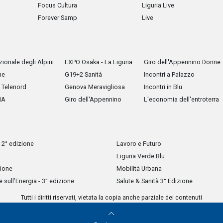
Focus Cultura
Liguria Live
Forever Samp
Live
ionale degli Alpini
EXPO Osaka - La Liguria
Giro dell'Appennino Donne
he
G19+2 Sanità
Incontri a Palazzo
Telenord
Genova Meravigliosa
Incontri in Blu
IA
Giro dell'Appennino
L'economia dell'entroterra
 2° edizione
Lavoro e Futuro
Liguria Verde Blu
zione
Mobilità Urbana
sull’Energia - 3° edizione
Salute & Sanità 3° Edizione
Tutti i diritti riservati, vietata la copia anche parziale dei contenuti