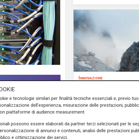
Innovazione
Dolomiti Energia inve
OOKIE
climate tech: ingress
okie e tecnologie similari per finalità tecniche essenziali e, previo t
Primo Climate per ac
onalizzazione dell'esperienza, misurazione delle prestazioni, pubblic
la transizione energe
con piattaforme di audience measurement.
ei fronti più delicati della
ciale e dei servizi cloud sta
sonali possono essere elaborati da partner terzi selezionati per le seg
investimenti infrastrutturali
personalizzazione di annunci e contenuti, analisi delle prestazioni pubbl
blico e ottimizzazione dei servizi.