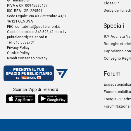
© Telenord Srl
Close UP
P.IVA e CF: 00945590107
Derby del lunedì
ISC. REA - GE: 229501
Sede Legale: Via XX Settembre 41/3
16121 GENOVA
Speciali
PEC:
contabilita@pec.telenord.it
Capitale sociale: 343.598,42 euro i.v.
97ª Adunata Naz
pubtelenord@telenord.it
Tel. 010 5532701
Botteghe storic
Privacy Policy
Capodanno con 
Cookie Policy
Rivedi consenso privacy
Convegno Reg4
Forum
Ecosostenibilita
Scarica l'App di Telenord
Ecosostenibilità
Energia - 2° edi
Forum Nazionale 