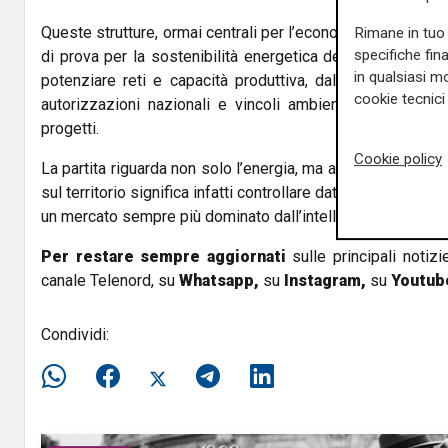
Queste strutture, ormai centrali per l’economia digitale, 
Rimane in tuo 
specifiche fin
di prova per la sostenibilità energetica del Paese. Da un
in qualsiasi mo
potenziare reti e capacità produttiva, dall’altro entrano
cookie tecnici 
autorizzazioni nazionali e vincoli ambientali che influ
progetti.
Cookie policy
La partita riguarda non solo l’energia, ma anche la sovranit
sul territorio significa infatti controllare dati, servizi strat
un mercato sempre più dominato dall’intelligenza artificiale
Per restare sempre aggiornati
sulle principali notizi
canale Telenord, su
Whatsapp,
su
Instagram
,
su
Youtub
Condividi: