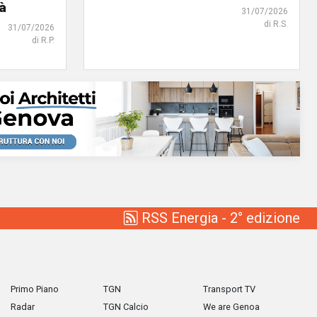
tà
31/07/2026
di R.S.
31/07/2026
di R.P.
RSS Energia - 2° edizione
Primo Piano
TGN
Transport TV
Radar
TGN Calcio
We are Genoa