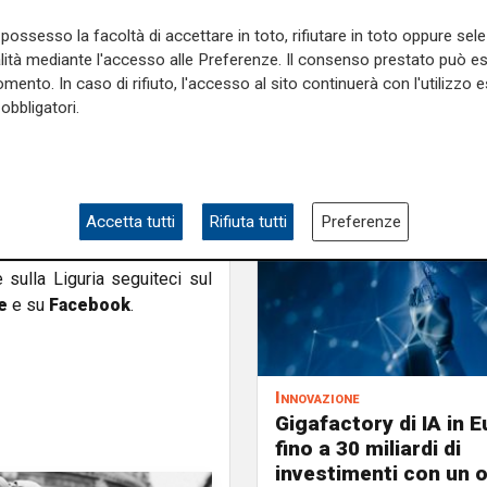
sono diventate anche un banco
possesso la facoltà di accettare in toto, rifiutare in toto oppure sele
alità mediante l'accesso alle Preferenze. Il consenso prestato può 
 lato cresce la necessità di
mento. In caso di rifiuto, l'accesso al sito continuerà con l'utilizzo e
 in gioco normative europee,
obbligatori.
enzano tempi e sviluppo dei
à digitale: avere Data Center
egici e capacità tecnologica in
Accetta tutti
Rifiuta tutti
Preferenze
.
e sulla Liguria seguiteci sul
e
e su
Facebook
.
Innovazione
Gigafactory di IA in E
fino a 30 miliardi di
investimenti con un 