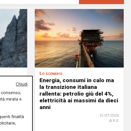
Lo scenario
ste nel
Energia, consumi in calo ma
Chiudi
o in
la transizione italiana
uo consenso,
celerare
rallenta: petrolio giù del 4%,
ità mirata e
tica
elettricità ai massimi da dieci
anni
02/08/2026
di R.S.
31/07/2026
uenti finalità
di R.S.
icitarie,