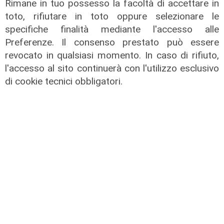
Rimane in tuo possesso la facoltà di accettare in
toto, rifiutare in toto oppure selezionare le
specifiche finalità mediante l'accesso alle
Preferenze. Il consenso prestato può essere
revocato in qualsiasi momento. In caso di rifiuto,
Lo scenario
l'accesso al sito continuerà con l'utilizzo esclusivo
Energia, consumi in calo ma la
di cookie tecnici obbligatori.
transizione italiana rallenta:
petrolio giù del 4%, elettricità ai
massimi da dieci anni
31/07/2026
di R.S.