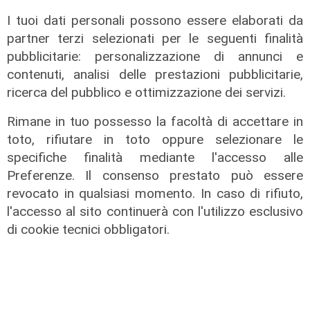
Il 12 agosto eclissi di sole,
I tuoi dati personali possono essere elaborati da
l'appello: "Non guardatela senza
partner terzi selezionati per le seguenti finalità
protezioni"
pubblicitarie: personalizzazione di annunci e
06/08/2026
contenuti, analisi delle prestazioni pubblicitarie,
di F.S.
ricerca del pubblico e ottimizzazione dei servizi.
Rimane in tuo possesso la facoltà di accettare in
toto, rifiutare in toto oppure selezionare le
specifiche finalità mediante l'accesso alle
Preferenze. Il consenso prestato può essere
revocato in qualsiasi momento. In caso di rifiuto,
l'accesso al sito continuerà con l'utilizzo esclusivo
di cookie tecnici obbligatori.
I consigli dell'esperto