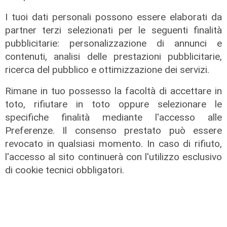
I tuoi dati personali possono essere elaborati da
partner terzi selezionati per le seguenti finalità
pubblicitarie: personalizzazione di annunci e
contenuti, analisi delle prestazioni pubblicitarie,
ricerca del pubblico e ottimizzazione dei servizi.
Rimane in tuo possesso la facoltà di accettare in
toto, rifiutare in toto oppure selezionare le
specifiche finalità mediante l'accesso alle
IRE, insediato il nuovo Consiglio di
Preferenze. Il consenso prestato può essere
Amministrazione: il presidente è
revocato in qualsiasi momento. In caso di rifiuto,
Giovanni Calisi
l'accesso al sito continuerà con l'utilizzo esclusivo
di cookie tecnici obbligatori.
06/08/2026
di Redazione