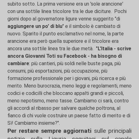
subito sotto. La prima versione era un 'sole arancione'
con una sottile linea tricolore tra le due diciture.
Pochi
giorni dopo al governatore ligure venne suggerito "di
aggiungere un po' di blu
" e il simbolo è cambiato di
nuovo. Sparito il punto esclamativo nel nome, la parte
arancione era però quella superiore e il tricolore era
ancora una sottile linea tra le due metà.
"L'Italia - scrive
ancora Giovanni Toti su Facebook - ha bisogno di
cambiare
: più cantieri, più soldi nelle buste paga, più
consumi, più esportazioni, più occupazione, più
formazione professionale per i giovani, più ricerca e più
merito. Meno burocrazia, meno leggi e regolamenti, meno
codici e codicilli che bloccano appalti grandi e piccoli,
meno nepotismo, meno tasse. Cambiamo ci sarà, contro
gli accordi al ribasso per salvare qualche poltrona, al
fianco di chi vuole costruire un paese fatto di merito e di
Sì! Cambiamo insieme?".
Per restare sempre aggiornati
sulle principali
notizie sulla Liguria seguiteci sul canale