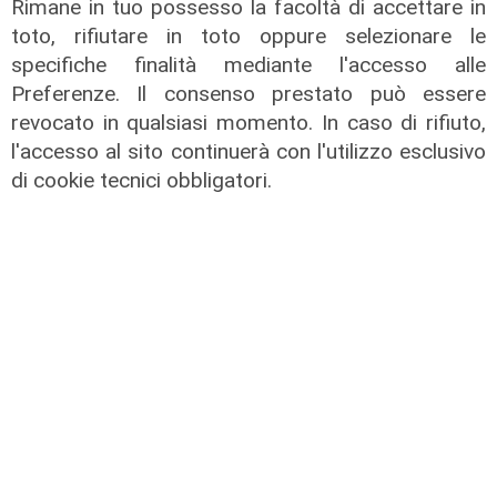
Rimane in tuo possesso la facoltà di accettare in
04/08/2026
di Redazione
toto, rifiutare in toto oppure selezionare le
specifiche finalità mediante l'accesso alle
Preferenze. Il consenso prestato può essere
revocato in qualsiasi momento. In caso di rifiuto,
l'accesso al sito continuerà con l'utilizzo esclusivo
di cookie tecnici obbligatori.
L'analisi
Claudio Montaldo: "Pochi punti
d'incontro e crisi della famiglia, ma
si cerca il nemico nell'immigrato"
03/08/2026
di Redazione