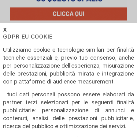
𝗫
GDPR EU COOKIE
Utilizziamo cookie e tecnologie similari per finalità
tecniche essenziali e, previo tuo consenso, anche
per personalizzazione dell'esperienza, misurazione
delle prestazioni, pubblicità mirata e integrazione
con piattaforme di audience measurement.
I tuoi dati personali possono essere elaborati da
partner terzi selezionati per le seguenti finalità
Il dibattito
pubblicitarie: personalizzazione di annunci e
Nuova diga, Orlando (PD): "I
contenuti, analisi delle prestazioni pubblicitarie,
cittadini meritano informazioni
ricerca del pubblico e ottimizzazione dei servizi.
trasparenti e rispetto della legalità"