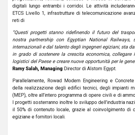
digitali lungo entrambi i corridoi. Le attività includer
ETCS Livello 1, infrastrutture di telecomunicazione avan
reti di
“Questi progetti stanno ridefinendo il futuro del traspor
nostra partnership con Egyptian National Railways,
internazionali e dal talento degli ingegneri egiziani, sta da
in grado di sostenere la crescita economica, collegare i p
logistici del Paese e creare nuove opportunità per le gene
Ramy Salah, Managing
Director di Alstom Egypt.
Parallelamente, Rowad Modern Engineering e Concrete 
della realizzazione degli edifici tecnici, degli impianti me
(MEP), oltre all’intero programma di opere civili e di amm
I progetti sosterranno inoltre lo sviluppo dell’industria naz
il 50% di contenuto locale, grazie al coinvolgimento di
egiziane e fornitori locali.