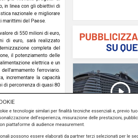
in linea con gli obiettivi di
istica nazionale e migliorare
rti marittimi del Paese.
valore di 550 milioni di euro,
i di euro, sarà realizzato
modernizzazione completa del
zione, il potenziamento delle
 alimentazione elettrica e un
 dell’armamento ferroviario.
a, incrementare la capacità
empi di percorrenza di quasi 80
OOKIE
circa 140 milioni di euro, di
okie e tecnologie similari per finalità tecniche essenziali e, previo t
one delle stesse tecnologie
onalizzazione dell'esperienza, misurazione delle prestazioni, pubblic
rnizzazione. L’intervento
con piattaforme di audience measurement.
triali del Paese, migliorando
Ruolo centrale
ndustriale lungo il corridoio
sonali possono essere elaborati da partner terzi selezionati per le seg