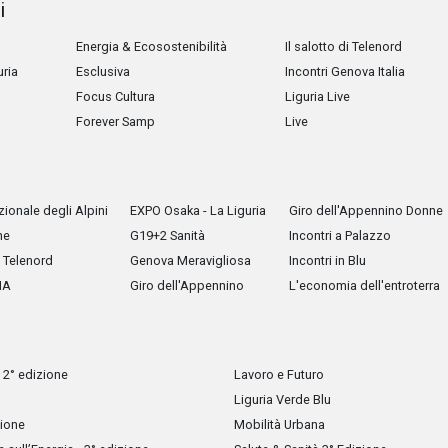
i
Energia & Ecosostenibilità
Il salotto di Telenord
uria
Esclusiva
Incontri Genova Italia
Focus Cultura
Liguria Live
Forever Samp
Live
ionale degli Alpini
EXPO Osaka - La Liguria
Giro dell'Appennino Donne
he
G19+2 Sanità
Incontri a Palazzo
Telenord
Genova Meravigliosa
Incontri in Blu
IA
Giro dell'Appennino
L'economia dell'entroterra
 2° edizione
Lavoro e Futuro
Liguria Verde Blu
zione
Mobilità Urbana