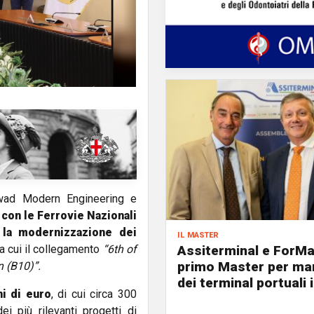
wad Modern Engineering e
 con le Ferrovie Nazionali
 la modernizzazione dei
il master
Assiterminal e ForMar
tra cui il collegamento
“6th of
primo Master per ma
 (B10)”.
dei terminal portuali i
ni di euro
, di cui circa 300
i più rilevanti progetti di