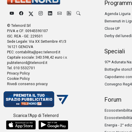
Programm
Agenda Liguria
Benvenuti in Lig
© Telenord Srl
Close UP
P.IVA e CF: 00945590107
Derby del lunedì
ISC. REA - GE: 229501
Sede Legale: Via XX Settembre 41/3
16121 GENOVA
Speciali
PEC:
contabilita@pec.telenord.it
Capitale sociale: 343.598,42 euro i.v.
97ª Adunata Naz
pubtelenord@telenord.it
Tel. 010 5532701
Botteghe storic
Privacy Policy
Capodanno con 
Cookie Policy
Rivedi consenso privacy
Convegno Reg4
Forum
Ecosostenibilita
Scarica l'App di Telenord
Ecosostenibilità
Energia - 2° edi