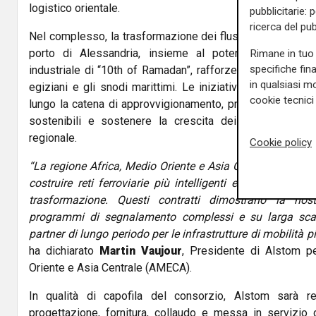
logistico orientale.
pubblicitarie: 
ricerca del pub
Nel complesso, la trasformazione dei flussi merci tra l’int
porto di Alessandria, insieme al potenziamento della
Rimane in tuo 
specifiche fin
industriale di “10th of Ramadan”, rafforzerà l’integrazione 
in qualsiasi mo
egiziani e gli snodi marittimi. Le iniziative contribuiranno 
cookie tecnici 
lungo la catena di approvvigionamento, promuovendo moda
sostenibili e sostenere la crescita dei flussi commerc
regionale.
Cookie policy
“La regione Africa, Medio Oriente e Asia Centrale non è 
costruire reti ferroviarie più intelligenti e resilienti, e
trasformazione. Questi contratti dimostrano la nost
programmi di segnalamento complessi e su larga scala
partner di lungo periodo per le infrastrutture di mobilità p
ha dichiarato
Martin Vaujour
, Presidente di Alstom pe
Oriente e Asia Centrale (AMECA).
In qualità di capofila del consorzio, Alstom sarà res
progettazione, fornitura, collaudo e messa in servizio d