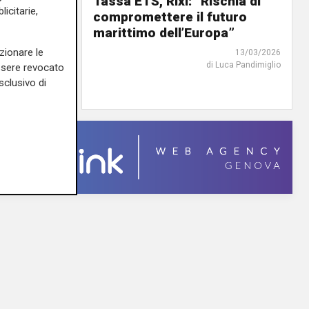
Massa
Tassa ETS, Rixi: “Rischia di
icitarie,
compromettere il futuro
ia al
marittimo dell’Europa”
rescita”
zionare le
13/03/2026
di Luca Pandimiglio
essere revocato
30/03/2026
ca Pandimiglio
sclusivo di