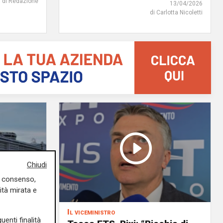
di Redazione
13/04/2026
di Carlotta Nicoletti
Chiudi
uo consenso,
ità mirata e
Il viceministro
uenti finalità