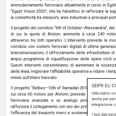
ammodernamento ferroviario attualmente in corso in Egitto, 
“Egypt Vision 2030”, che ha l’obiettivo di rafforzare la log
la connettività tra interporti, aree industriali e principali po
Il progetto del corridoio “6th of October–Alessandria”, del 
di cui la quota di Alstom ammonta a circa 240 milion
attraverso tre lotti operativi. L’intervento prevede la 
corridoio con sistemi ferroviari digitali di ultima genera
telecomunicazioni, il rafforzamento delle infrastrutture di
ampio programma di riqualificazione delle opere civili e
Questi interventi consentiranno di aumentare la sicurezz
della linea, migliorare l’affidabilità operativa e ridurre i t
minuti sull’intero tracciato.
GDPR EU C
Il progetto “Belbes–10th of Ramadan (B10)”, del valore di 
Utilizziamo co
cui circa 60 milioni per Alstom, prevede l’implementazi
anche per pers
ferroviarie avanzate e un analogo programma di mode
integrazione 
rafforzerà il collegamento con uno dei principali poli indus
l’efficienza del trasporto merci e sostenendo lo sviluppo i
I tuoi dati per