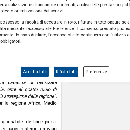
Crociere, Leonardo 
personalizzazione di annunci e contenuti, analisi delle prestazioni pubbl
(MSC): “Boom nel
blico e ottimizzazione dei servizi.
Mediterraneo, la Ligur
erporto “6th of October” e il
centro della nostra c
 connettività verso l’area
possesso la facoltà di accettare in toto, rifiutare in toto oppure sele
alità mediante l'accesso alle Preferenze. Il consenso prestato può 
tra i principali hub logistici
di Lu
mento. In caso di rifiuto, l'accesso al sito continuerà con l'utilizzo e
inoltre a ridurre le criticità
obbligatori.
lità di trasporto merci più
iali a livello nazionale e
mai stata così determinata a
Accetta tutti
Rifiuta tutti
Preferenze
 Alstom è al centro di questa
ra capacità di realizzare
, oltre al nostro ruolo di
iù strategiche della regione”,
r la regione Africa, Medio
ponsabile dell’ingegneria,
ei nuovi sistemi ferroviari