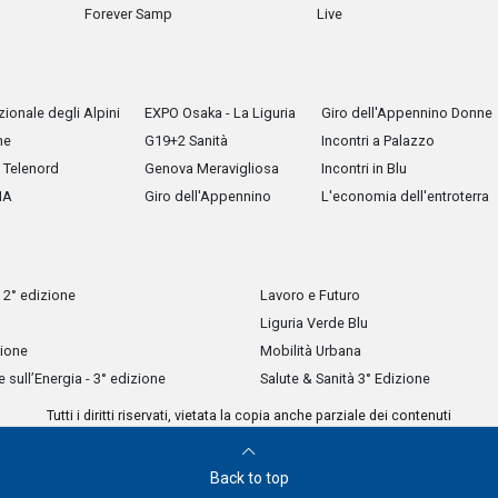
Forever Samp
Live
ionale degli Alpini
EXPO Osaka - La Liguria
Giro dell'Appennino Donne
he
G19+2 Sanità
Incontri a Palazzo
Telenord
Genova Meravigliosa
Incontri in Blu
IA
Giro dell'Appennino
L'economia dell'entroterra
 2° edizione
Lavoro e Futuro
Liguria Verde Blu
zione
Mobilità Urbana
sull’Energia - 3° edizione
Salute & Sanità 3° Edizione
Tutti i diritti riservati, vietata la copia anche parziale dei contenuti
Back to top