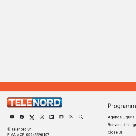
Programm
Agenda Liguria
Benvenuti in Lig
© Telenord Srl
Close UP
P.IVA e CF: 00945590107