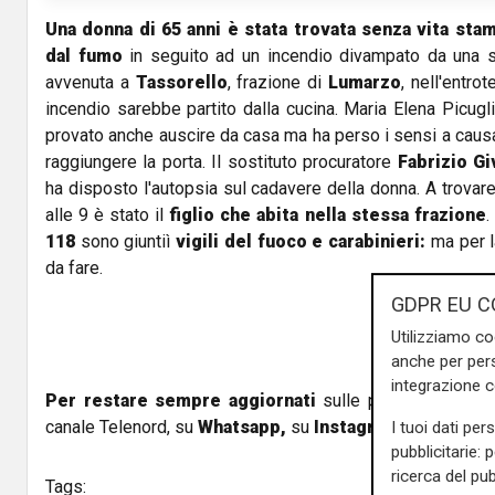
Una donna di 65 anni è stata trovata senza vita stam
dal fumo
in seguito ad un incendio divampato da una s
avvenuta a
Tassorello
, frazione di
Lumarzo
, nell'entrot
incendio sarebbe partito dalla cucina. Maria Elena Picugli
provato anche auscire da casa ma ha perso i sensi a causa
raggiungere la porta. Il sostituto procuratore
Fabrizio Gi
ha disposto l'autopsia sul cadavere della donna. A trovare
alle 9 è stato il
figlio che abita nella stessa frazione
.
118
sono giuntiì
vigili del fuoco e carabinieri:
ma per l
da fare.
GDPR EU C
Utilizziamo co
anche per pers
integrazione 
Per restare sempre aggiornati
sulle principali notizi
canale Telenord, su
Whatsapp,
su
Instagram
,
su
Youtub
I tuoi dati per
pubblicitarie: 
ricerca del pub
Tags: