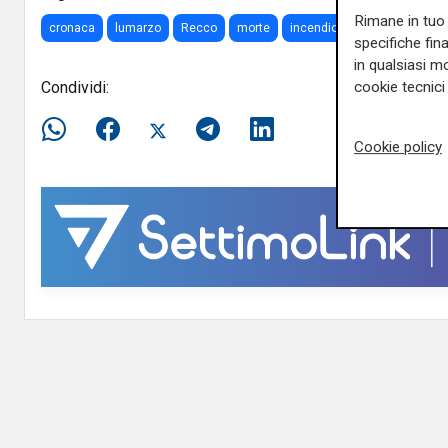
Rimane in tuo 
cronaca
lumarzo
Recco
morte
incendio
specifiche fin
in qualsiasi mo
Condividi:
cookie tecnici 
Cookie policy