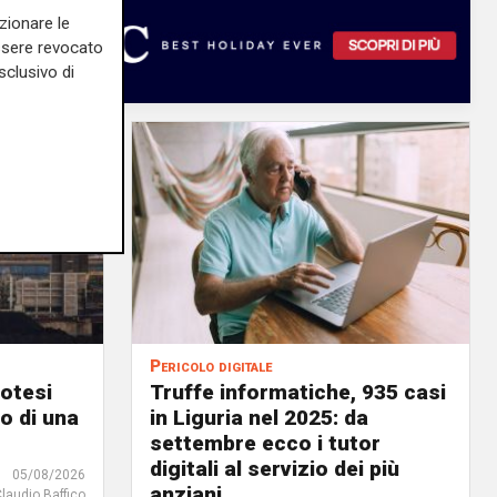
zionare le
essere revocato
sclusivo di
Pericolo digitale
potesi
Truffe informatiche, 935 casi
o di una
in Liguria nel 2025: da
settembre ecco i tutor
digitali al servizio dei più
05/08/2026
anziani
Claudio Baffico