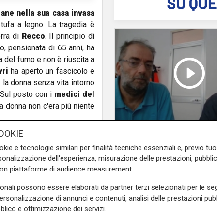
ane nella sua casa invasa
tufa a legno. La tragedia è
erra di
Recco
. Il principio di
o, pensionata di 65 anni, ha
 del fumo e non è riuscita a
vri
ha aperto un fascicolo e
 la donna senza vita intorno
 Sul posto con i
medici del
a donna non c'era più niente
OOKIE
Le posizioni
Barricate sulle linee
okie e tecnologie similari per finalità tecniche essenziali e, previo t
extraurbane a integr
onalizzazione dell'esperienza, misurazione delle prestazioni, pubblic
delle linee Amt
con piattaforme di audience measurement.
e sulla Liguria seguiteci sul
e
e su
Facebook
.
sonali possono essere elaborati da partner terzi selezionati per le seg
personalizzazione di annunci e contenuti, analisi delle prestazioni pubbl
blico e ottimizzazione dei servizi.