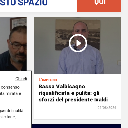
Chiudi
L'impegno
Bassa Valbisagno
uo consenso,
azione
riqualificata e pulita: gli
ità mirata e
sforzi del presidente Ivaldi
05/08/2026
05/08/2026
uenti finalità
icitarie,