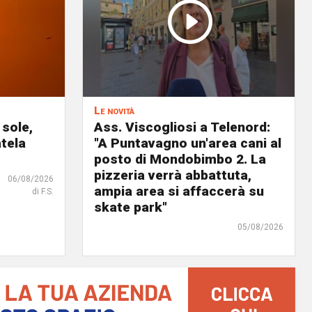
Le novità
 sole,
Ass. Viscogliosi a Telenord:
atela
"A Puntavagno un'area cani al
posto di Mondobimbo 2. La
pizzeria verrà abbattuta,
06/08/2026
ampia area si affaccerà su
di F.S.
skate park"
05/08/2026