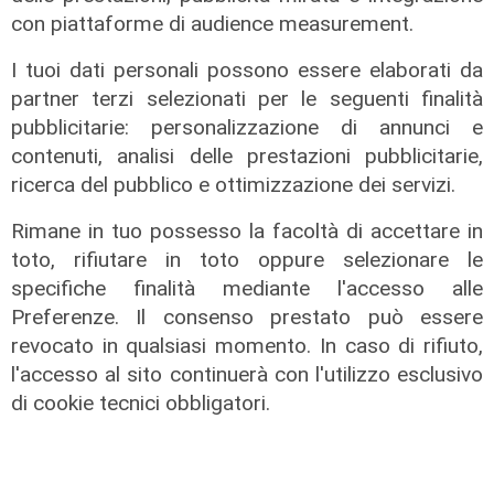
con piattaforme di audience measurement.
I tuoi dati personali possono essere elaborati da
partner terzi selezionati per le seguenti finalità
pubblicitarie: personalizzazione di annunci e
contenuti, analisi delle prestazioni pubblicitarie,
ricerca del pubblico e ottimizzazione dei servizi.
Rimane in tuo possesso la facoltà di accettare in
toto, rifiutare in toto oppure selezionare le
L'approfondimento
specifiche finalità mediante l'accesso alle
Parte dal ghetto la reazione contro
Preferenze. Il consenso prestato può essere
degrado e malavita. Tacchini
revocato in qualsiasi momento. In caso di rifiuto,
(Centro Est) a Telenord: "Disagio
l'accesso al sito continuerà con l'utilizzo esclusivo
sociale avanzato"
di cookie tecnici obbligatori.
07/08/2026