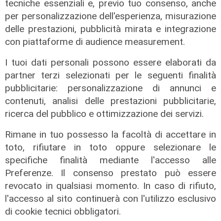
tecniche essenziali e, previo tuo consenso, anche
scuolabus nell'entroterra, per gli
per personalizzazione dell'esperienza, misurazione
scolaretti oltre allo zaino, anche le
delle prestazioni, pubblicità mirata e integrazione
gambe in spalla"
con piattaforme di audience measurement.
06/08/2026
di Claudio Baffico
I tuoi dati personali possono essere elaborati da
partner terzi selezionati per le seguenti finalità
pubblicitarie: personalizzazione di annunci e
contenuti, analisi delle prestazioni pubblicitarie,
ricerca del pubblico e ottimizzazione dei servizi.
Rimane in tuo possesso la facoltà di accettare in
toto, rifiutare in toto oppure selezionare le
specifiche finalità mediante l'accesso alle
Preferenze. Il consenso prestato può essere
revocato in qualsiasi momento. In caso di rifiuto,
L'esclusiva
l'accesso al sito continuerà con l'utilizzo esclusivo
Bordilli (Lega): "Favorevole alle
di cookie tecnici obbligatori.