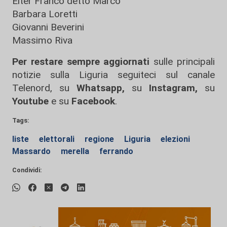
Elter Franco detto Marco
Barbara Loretti
Giovanni Beverini
Massimo Riva
Per restare sempre aggiornati
sulle principali
notizie sulla Liguria seguiteci sul canale
Telenord, su
Whatsapp,
su
Instagram
,
su
Youtube
e su
Facebook
.
Tags:
liste
elettorali
regione
Liguria
elezioni
Massardo
merella
ferrando
Condividi: