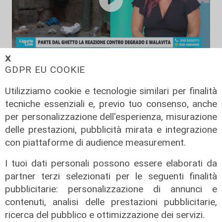
𝗫
L'approfondimento
GDPR EU COOKIE
Parte dal ghetto la reazione contro
Utilizziamo cookie e tecnologie similari per finalità
degrado e malavita. Tacchini
tecniche essenziali e, previo tuo consenso, anche
(Centro Est) a Telenord: "Disagio
per personalizzazione dell'esperienza, misurazione
sociale avanzato"
delle prestazioni, pubblicità mirata e integrazione
07/08/2026
con piattaforme di audience measurement.
I tuoi dati personali possono essere elaborati da
partner terzi selezionati per le seguenti finalità
pubblicitarie: personalizzazione di annunci e
contenuti, analisi delle prestazioni pubblicitarie,
ricerca del pubblico e ottimizzazione dei servizi.