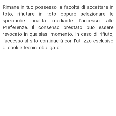
Rimane in tuo possesso la facoltà di accettare in
toto, rifiutare in toto oppure selezionare le
specifiche finalità mediante l'accesso alle
L'esclusiva
Preferenze. Il consenso prestato può essere
Vassallo (consigliere delega
revocato in qualsiasi momento. In caso di rifiuto,
Vallate) a Telenord: "Riapertura di
l'accesso al sito continuerà con l'utilizzo esclusivo
via Lepanto ottima notizia per
di cookie tecnici obbligatori.
ridurre il traffico in Valpolcevera"
07/08/2026