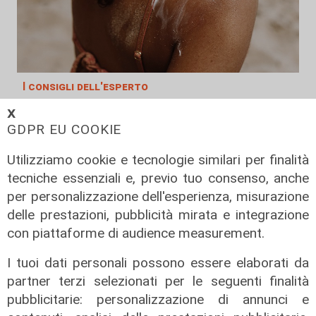
I consigli dell'esperto
Creme solari e conservazione dei
𝗫
farmaci in estate: cosa sapere
GDPR EU COOKIE
05/08/2026
Utilizziamo cookie e tecnologie similari per finalità
di Filippo Serio
tecniche essenziali e, previo tuo consenso, anche
per personalizzazione dell'esperienza, misurazione
delle prestazioni, pubblicità mirata e integrazione
con piattaforme di audience measurement.
I tuoi dati personali possono essere elaborati da
partner terzi selezionati per le seguenti finalità
pubblicitarie: personalizzazione di annunci e