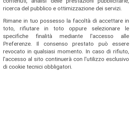
contenuti, analisi delle prestazioni pubblicitarie,
ricerca del pubblico e ottimizzazione dei servizi.
Rimane in tuo possesso la facoltà di accettare in
toto, rifiutare in toto oppure selezionare le
specifiche finalità mediante l'accesso alle
Preferenze. Il consenso prestato può essere
Novità
revocato in qualsiasi momento. In caso di rifiuto,
Dimissioni in 24 ore dopo intervento
l'accesso al sito continuerà con l'utilizzo esclusivo
ad anca e ginocchia, via libera
di cookie tecnici obbligatori.
all'ospedale San Martino
05/08/2026
di r.c.