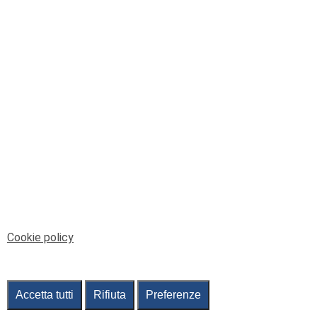
© Telenord Srl
P.IVA e CF: 00945590107 - ISC. REA - GE: 229501
Sede Legale: Via XX Settembre 41/3, 16121 GENOVA
PEC: contabilita@pec.telenord.it
Capitale sociale: 343.598,42 euro i.v.
Tutti i diritti riservati, vietata la copia anche parziale
dei contenuti
pubtelenord@telenord.it
Tel. 010 55 32 701
Informativa della privacy
|
Gestisci consenso
Cookie policy
Accetta tutti
Rifiuta
Preferenze