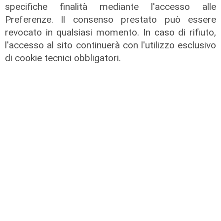
specifiche finalità mediante l'accesso alle
Preferenze. Il consenso prestato può essere
revocato in qualsiasi momento. In caso di rifiuto,
L'intervista
l'accesso al sito continuerà con l'utilizzo esclusivo
di cookie tecnici obbligatori.
Pres. Ceraudo (Medio Ponente):
"Non demonizziamo nessuno, ma
tolleranza zero verso chi porta
degrado"
07/08/2026