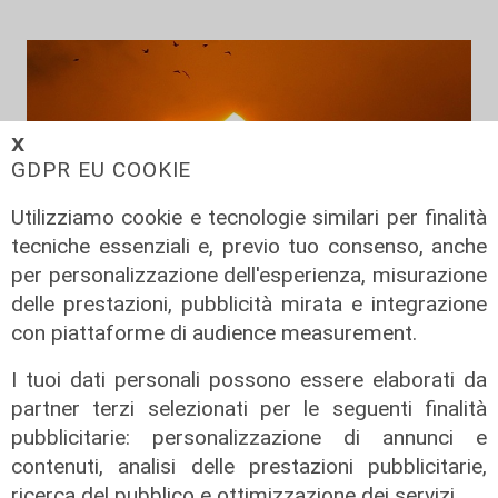
𝗫
GDPR EU COOKIE
Utilizziamo cookie e tecnologie similari per finalità
tecniche essenziali e, previo tuo consenso, anche
per personalizzazione dell'esperienza, misurazione
Prevenzione
delle prestazioni, pubblicità mirata e integrazione
con piattaforme di audience measurement.
Il 12 agosto eclissi di sole,
l'appello: "Non guardatela senza
I tuoi dati personali possono essere elaborati da
protezioni"
partner terzi selezionati per le seguenti finalità
06/08/2026
pubblicitarie: personalizzazione di annunci e
di F.S.
contenuti, analisi delle prestazioni pubblicitarie,
ricerca del pubblico e ottimizzazione dei servizi.