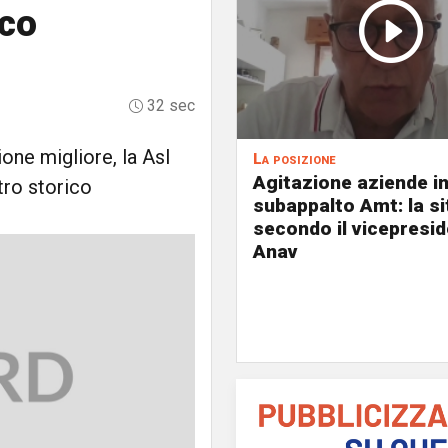
ico
32 sec
ione migliore, la Asl
La posizione
Agitazione aziende i
tro storico
subappalto Amt: la s
secondo il vicepresi
Anav