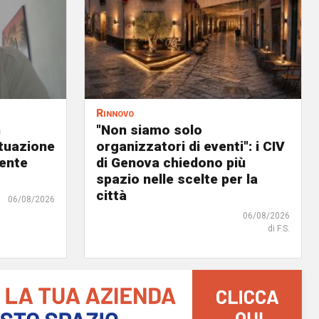
Rinnovo
n
"Non siamo solo
ituazione
organizzatori di eventi": i CIV
dente
di Genova chiedono più
spazio nelle scelte per la
città
06/08/2026
06/08/2026
di F.S.