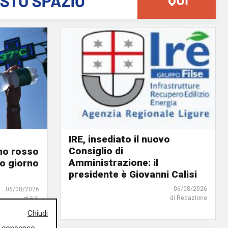
IRE, insediato il nuovo
Consiglio di
ino rosso
Amministrazione: il
o giorno
presidente è Giovanni Calisi
06/08/2026
06/08/2026
di Redazione
di F.S.
Chiudi
uo consenso,