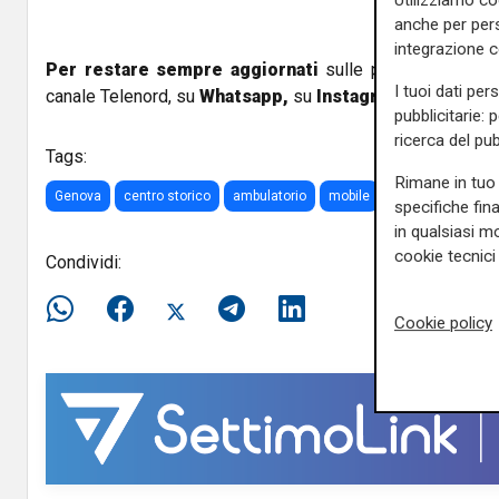
anche per pers
integrazione 
Per restare sempre aggiornati
sulle principali notizi
I tuoi dati per
canale Telenord, su
Whatsapp,
su
Instagram
,
su
Youtub
pubblicitarie: 
ricerca del pub
Tags:
Rimane in tuo 
Genova
centro storico
ambulatorio
mobile
tamponi
specifiche fin
in qualsiasi mo
cookie tecnici 
Condividi:
Cookie policy