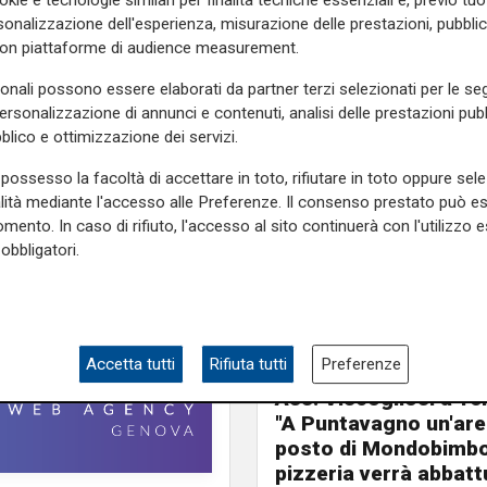
onalizzazione dell'esperienza, misurazione delle prestazioni, pubblic
con piattaforme di audience measurement.
e sulla Liguria seguiteci sul
sonali possono essere elaborati da partner terzi selezionati per le seg
e
e su
Facebook
.
personalizzazione di annunci e contenuti, analisi delle prestazioni pubbl
blico e ottimizzazione dei servizi.
possesso la facoltà di accettare in toto, rifiutare in toto oppure sele
alità mediante l'accesso alle Preferenze. Il consenso prestato può 
mento. In caso di rifiuto, l'accesso al sito continuerà con l'utilizzo e
obbligatori.
Accetta tutti
Rifiuta tutti
Preferenze
Le novità
Ass. Viscogliosi a Te
"A Puntavagno un'area
posto di Mondobimbo
pizzeria verrà abbatt