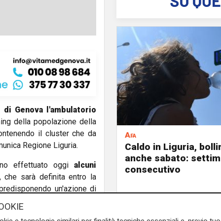
 di Genova l'ambulatorio
ning della popolazione della
ontenendo il cluster che da
Afa
omunica Regione Liguria.
Caldo in Liguria, boll
anche sabato: settim
no effettuato oggi
alcuni
consecutivo
, che sarà definita entro la
e predisponendo un'azione di
 del centro storico
per poi
OOKIE
okie e tecnologie similari per finalità tecniche essenziali e, previo t