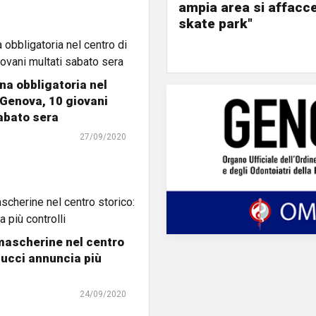
ampia area si affacc
skate park"
a obbligatoria nel
 Genova, 10 giovani
abato sera
27/09/2020
mascherine nel centro
Bucci annuncia più
24/09/2020