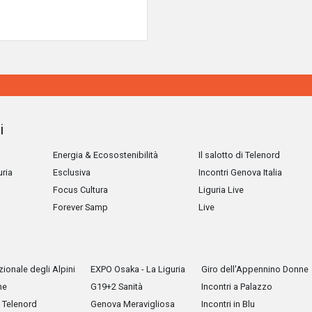
i
Energia & Ecosostenibilità
Il salotto di Telenord
uria
Esclusiva
Incontri Genova Italia
Focus Cultura
Liguria Live
Forever Samp
Live
ionale degli Alpini
EXPO Osaka - La Liguria
Giro dell'Appennino Donne
he
G19+2 Sanità
Incontri a Palazzo
Telenord
Genova Meravigliosa
Incontri in Blu