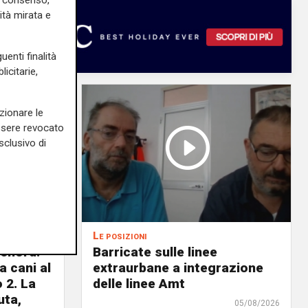
ità mirata e
uenti finalità
icitarie,
zionare le
essere revocato
sclusivo di
Le posizioni
lenord:
Barricate sulle linee
 cani al
extraurbane a integrazione
 2. La
delle linee Amt
uta,
05/08/2026