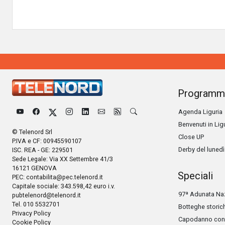
Programm
Agenda Liguria
Benvenuti in Lig
© Telenord Srl
Close UP
P.IVA e CF: 00945590107
Derby del lunedì
ISC. REA - GE: 229501
Sede Legale: Via XX Settembre 41/3
16121 GENOVA
Speciali
PEC:
contabilita@pec.telenord.it
Capitale sociale: 343.598,42 euro i.v.
97ª Adunata Naz
pubtelenord@telenord.it
Tel. 010 5532701
Botteghe storic
Privacy Policy
Capodanno con 
Cookie Policy