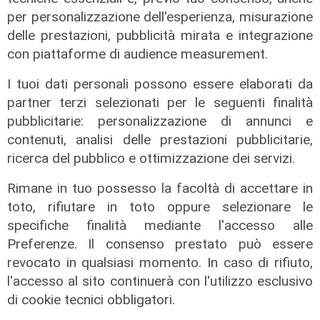
per personalizzazione dell'esperienza, misurazione
delle prestazioni, pubblicità mirata e integrazione
con piattaforme di audience measurement.
I tuoi dati personali possono essere elaborati da
partner terzi selezionati per le seguenti finalità
pubblicitarie: personalizzazione di annunci e
contenuti, analisi delle prestazioni pubblicitarie,
ricerca del pubblico e ottimizzazione dei servizi.
Rimane in tuo possesso la facoltà di accettare in
I consigli dell'esperto
toto, rifiutare in toto oppure selezionare le
Creme solari e conservazione dei
specifiche finalità mediante l'accesso alle
farmaci in estate: cosa sapere
Preferenze. Il consenso prestato può essere
revocato in qualsiasi momento. In caso di rifiuto,
05/08/2026
di Filippo Serio
l'accesso al sito continuerà con l'utilizzo esclusivo
di cookie tecnici obbligatori.