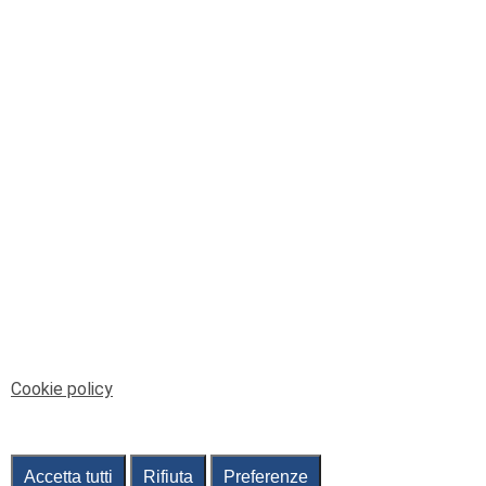
© Telenord Srl
P.IVA e CF: 00945590107 - ISC. REA - GE: 229501
Sede Legale: Via XX Settembre 41/3, 16121 GENOVA
PEC: contabilita@pec.telenord.it
Capitale sociale: 343.598,42 euro i.v.
Tutti i diritti riservati, vietata la copia anche parziale
dei contenuti
pubtelenord@telenord.it
Tel. 010 55 32 701
Informativa della privacy
|
Gestisci consenso
Cookie policy
Accetta tutti
Rifiuta
Preferenze