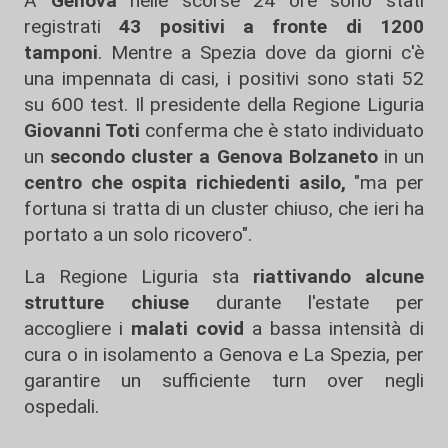
A
Genova
nelle scorse 24 ore sono stati
registrati
43 positivi a fronte di 1200
tamponi
. Mentre a Spezia dove da giorni c'è
una impennata di casi, i positivi sono stati 52
su 600 test. Il presidente della Regione Liguria
Giovanni Toti
conferma che è stato individuato
un
secondo cluster a Genova Bolzaneto
in un
centro che ospita richiedenti asilo,
"ma per
fortuna si tratta di un cluster chiuso, che ieri ha
portato a un solo ricovero".
La Regione Liguria sta
riattivando alcune
strutture chiuse
durante l'estate per
accogliere i
malati covid
a bassa intensità di
cura o in isolamento a Genova e La Spezia, per
garantire un sufficiente turn over negli
ospedali.