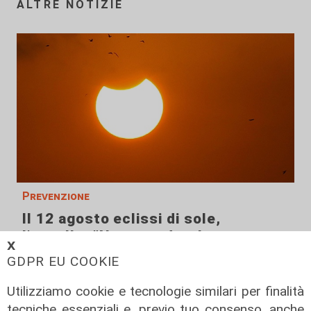
ALTRE NOTIZIE
Prevenzione
Il 12 agosto eclissi di sole,
l'appello: "Non guardatela senza
𝗫
protezioni"
GDPR EU COOKIE
06/08/2026
di F.S.
Utilizziamo cookie e tecnologie similari per finalità
tecniche essenziali e, previo tuo consenso, anche