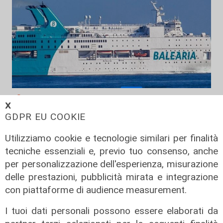
Sviluppo
𝗫
Porti spagnoli: nel 2027
GDPR EU COOKIE
investimenti record da 1,57 miliardi
Utilizziamo cookie e tecnologie similari per finalità
per infrastrutture, sostenibilità e
ferrovie
tecniche essenziali e, previo tuo consenso, anche
per personalizzazione dell'esperienza, misurazione
28/07/2026
di Redazione
delle prestazioni, pubblicità mirata e integrazione
con piattaforme di audience measurement.
I tuoi dati personali possono essere elaborati da