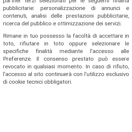
partner terzi selezionati per le seguenti finalità
pubblicitarie: personalizzazione di annunci e
contenuti, analisi delle prestazioni pubblicitarie,
ricerca del pubblico e ottimizzazione dei servizi.
Rimane in tuo possesso la facoltà di accettare in
toto, rifiutare in toto oppure selezionare le
I lavori
specifiche finalità mediante l'accesso alle
Preferenze. Il consenso prestato può essere
Sestri Ponente, completata la
revocato in qualsiasi momento. In caso di rifiuto,
nuova banchina di allestimento
l'accesso al sito continuerà con l'utilizzo esclusivo
nelle aree industriali portuali
di cookie tecnici obbligatori.
17/07/2026
di Redazione