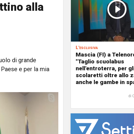
tino alla
L'esclusiva
Mascia (FI) a Telenor
ruolo di grande
"Taglio scuolabus
nell'entroterra, per gl
o Paese e per la mia
scolaretti oltre allo z
anche le gambe in spa
di 