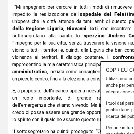
o
“Mi impegnerò per cercare in tutti i modi di rimuovere l
impedito la realizzazione dell’
ospedale del Felettin
un'opera che la città attende da tanti anni: di questo p
della Regione Liguria, Giovanni Toti
, che incontrerò 
sottosegretario alla sanità, lo
spezzino Andrea Co
l’impegno per la sua città, senza trascurare la visione n
vicino a tutti i territori e, quindi, alla Liguria che ben co
vicinanza ai territori, il dialogo costante, il
confront
rappresentino la mia caratteristica principale, dovuta alla 
GDPR EU C
amministrativa,
iniziata come consigliere comunale, per
un piccolo centro, fino alla elezione a consigliere regionale
Utilizziamo co
anche per pers
E, a proposito dell’incarico appena ricevuto, il leader di
L
integrazione 
un ruolo importante, di grande responsabilità, 
I tuoi dati per
dell’emergernza che stiamo vivendo. Ma in questo momen
pubblicitarie: 
credo ci possa essere una grande opportunità per il Paes
ricerca del pub
lo spirito con il quale ho assunto questo ruolo” .
Rimane in tuo 
Il sottosegretario ha quindi proseguito: “Occorre unire la 