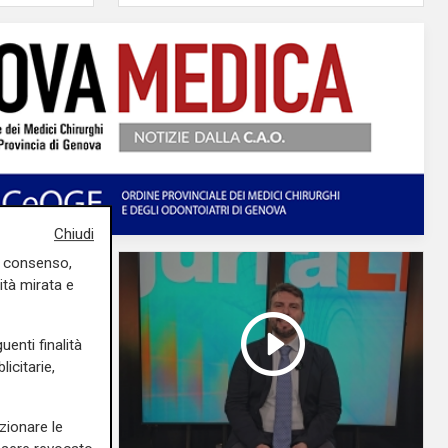
Chiudi
uo consenso,
ità mirata e
uenti finalità
icitarie,
zionare le