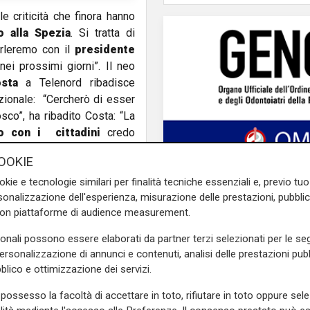
e criticità che finora hanno
o alla Spezia
. Si tratta di
arleremo con il
presidente
nei prossimi giorni”. Il neo
sta
a Telenord ribadisce
azionale: “Cercherò di esser
nosco”, ha ribadito Costa: “La
o con i cittadini
credo
mia
esperienza politica ed
OOKIE
 continuare come sindaco di
”.
okie e tecnologie similari per finalità tecniche essenziali e, previo t
onalizzazione dell'esperienza, misurazione delle prestazioni, pubblic
iguria Popolare
afferma:“E'
con piattaforme di audience measurement.
anche in considerazione
sonali possono essere elaborati da partner terzi selezionati per le seg
to di grande collaborazione
personalizzazione di annunci e contenuti, analisi delle prestazioni pubbl
e. – ha ribadito - E’ questo
blico e ottimizzazione dei servizi.
possesso la facoltà di accettare in toto, rifiutare in toto oppure sele
necessità di fornire in tempi