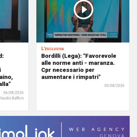
L'esclusiva
d:
Bordilli (Lega): "Favorevole
alle norme anti - maranza.
i
Cpr necessario per
aino,
aumentare i rimpatri"
lla"
05/08/2026
06/08/2026
Claudio Baffico