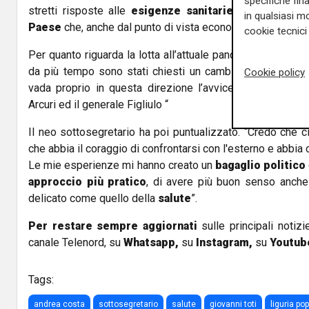
specifiche fin
stretti risposte alle
esigenze sanitarie
e nel contempo
in qualsiasi mo
Paese
che, anche dal punto di vista economico, vuole ripar
cookie tecnici 
Per quanto riguarda la lotta all’attuale pandemia, Costa ha
da più tempo sono stati chiesti un cambio di marcia e 
Cookie policy
vada proprio in questa direzione l’avvicendamento che
Arcuri ed il generale Figliulo “
Il neo sottosegretario ha poi puntualizzato. “Credo che ci
che abbia il coraggio di confrontarsi con l'esterno e abbia 
Le mie esperienze mi hanno creato un
bagaglio politico
approccio più pratico
, di avere più buon senso anche 
delicato come quello della
salute
”.
Per restare sempre aggiornati
sulle principali notizi
canale Telenord, su
Whatsapp,
su
Instagram
,
su
Youtub
Tags:
andrea costa
sottosegretario
salute
giovanni toti
liguria po