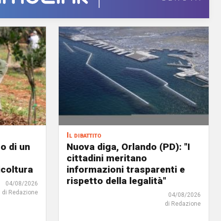
Il dibattito
o di un
Nuova diga, Orlando (PD): "I
cittadini meritano
icoltura
informazioni trasparenti e
rispetto della legalità"
04/08/2026
di Redazione
04/08/2026
di Redazione