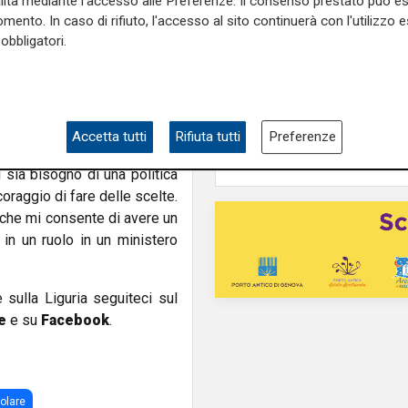
alità mediante l'accesso alle Preferenze. Il consenso prestato può 
 trovare soluzioni per un
mento. In caso di rifiuto, l'accesso al sito continuerà con l'utilizzo e
L'analisi
tire”.
Claudio Montaldo: "P
obbligatori.
punti d'incontro e cris
 ribadito che “Da più parti e
famiglia, ma si cerca 
discontinuità e mi pare che
nemico nell'immigrat
 c’è stato tra commissario
Accetta tutti
Rifiuta tutti
Preferenze
 sia bisogno di una politica
coraggio di fare delle scelte.
che mi consente di avere un
in un ruolo in un ministero
e sulla Liguria seguiteci sul
e
e su
Facebook
.
polare