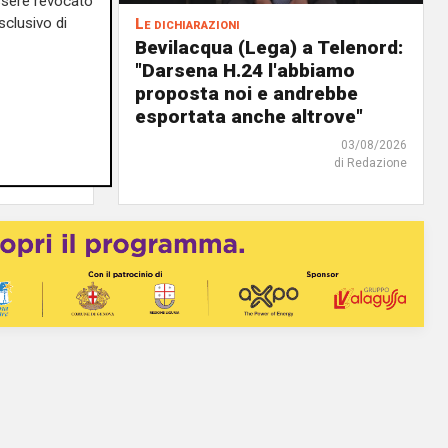
essere revocato
sclusivo di
Le dichiarazioni
ochi
Bevilacqua (Lega) a Telenord:
i della
"Darsena H.24 l'abbiamo
il
proposta noi e andrebbe
o"
esportata anche altrove"
03/08/2026
03/08/2026
di Redazione
di Redazione