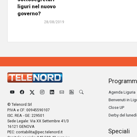
liguri nel nuovo
governo?
28/08/2019
Programm
Agenda Liguria
Benvenuti in Lig
© Telenord Srl
Close UP
P.IVA e CF: 00945590107
Derby del lunedì
ISC. REA - GE: 229501
Sede Legale: Via XX Settembre 41/3
16121 GENOVA
Speciali
PEC:
contabilita@pec.telenord.it