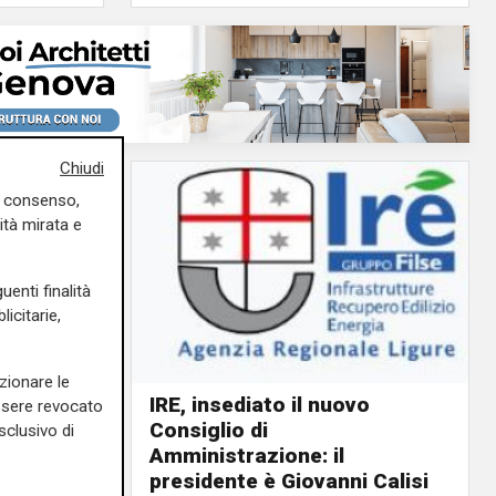
Chiudi
uo consenso,
ità mirata e
uenti finalità
icitarie,
zionare le
IRE, insediato il nuovo
essere revocato
Consiglio di
ino rosso
sclusivo di
Amministrazione: il
o giorno
presidente è Giovanni Calisi