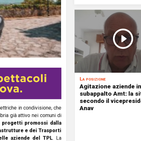
La posizione
Agitazione aziende i
subappalto Amt: la s
secondo il vicepresi
Anav
lettriche in condivisione, che
bria già attivo nei comuni di
i progetti promossi dalla
astrutture e dei Trasporti
delle aziende del TPL
. La