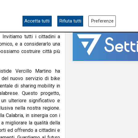
le e TPL Gianluca Gallo ha
Accetta tutti
Rifiuta tutti
Preferenze
aring elettrico a Cosenza
ne Calabria per una mobilità
nvitiamo tutti i cittadini a
omico, e a considerarlo una
 possiamo costruire città più
istide Vercillo Martino ha
 del nuovo servizio di bike
ntale di sharing mobility in
calabrese. Questo progetto,
un ulteriore significativo e
usiva nella nostra regione.
 Calabria, in sinergia con i
 a migliorare la qualità della
orti ed offrendo a cittadini e
tamenti. Guardiamo al futuro