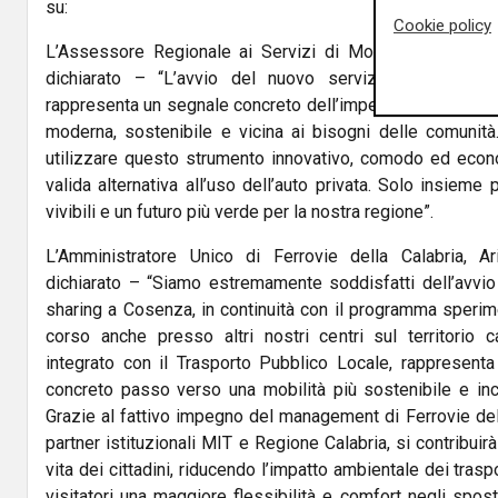
su:
Cookie policy
L’Assessore Regionale ai Servizi di Mobilità Sostenibi
dichiarato – “L’avvio del nuovo servizio di bike sh
rappresenta un segnale concreto dell’impegno della Regio
moderna, sostenibile e vicina ai bisogni delle comunità. I
utilizzare questo strumento innovativo, comodo ed econ
valida alternativa all’uso dell’auto privata. Solo insieme
vivibili e un futuro più verde per la nostra regione”.
L’Amministratore Unico di Ferrovie della Calabria, Ar
dichiarato – “Siamo estremamente soddisfatti dell’avvio
sharing a Cosenza, in continuità con il programma sperime
corso anche presso altri nostri centri sul territorio 
integrato con il Trasporto Pubblico Locale, rappresenta 
concreto passo verso una mobilità più sostenibile e incl
Grazie al fattivo impegno del management di Ferrovie della
partner istituzionali MIT e Regione Calabria, si contribuirà
vita dei cittadini, riducendo l’impatto ambientale dei trasp
visitatori una maggiore flessibilità e comfort negli spos