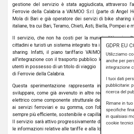
gestione del servizio è stata aggiudicata, attraverso 
Ferrovie della Calabria a VAIMOO S.r.l. (parte di Angel 
Mola di Bari e già operatore dei servizi di bike sharing 
italiane, tra cui Bari, Teramo, Chieti, Asti, Biella, Pompei e mo
Il servizio, che non ha costi per la municipalità coinvolta,
GDPR EU C
cittadini e turisti un sistema integrato tra i servizi di tras
sharing. Infatti, il piano tariffario VAIMOO, già partico
Utilizziamo co
all’integrazione con il trasporto pubblico locale, prevede 
anche per pers
utenti in possesso di un titolo di viaggio
integrazione 
di Ferrovie della Calabria.
I tuoi dati per
pubblicitarie: 
Questa sperimentazione rappresenta inoltre un passo
ricerca del pub
sviluppare, come già avvenuto in altre regioni italiane, l
elettrico come componente strutturale del trasporto pubbl
Rimane in tuo 
ai servizi ferroviari e su gomma, con l’obiettivo di cost
specifiche fin
sempre più efficiente, sostenibile e capillare.
in qualsiasi mo
Il servizio sarà attivo progressivamente dal giorno succes
cookie tecnici 
le informazioni relative alle tariffe e alla localizzazione d