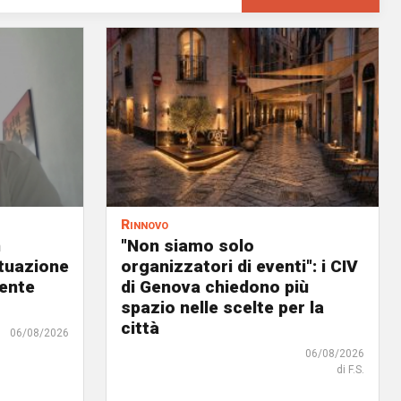
Rinnovo
n
"Non siamo solo
ituazione
organizzatori di eventi": i CIV
dente
di Genova chiedono più
spazio nelle scelte per la
città
06/08/2026
06/08/2026
di F.S.