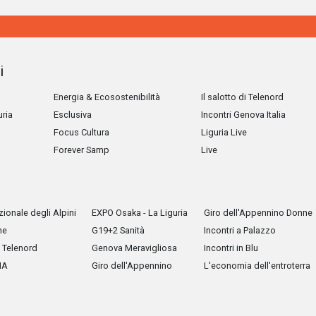
i
Energia & Ecosostenibilità
Il salotto di Telenord
uria
Esclusiva
Incontri Genova Italia
Focus Cultura
Liguria Live
Forever Samp
Live
ionale degli Alpini
EXPO Osaka - La Liguria
Giro dell'Appennino Donne
he
G19+2 Sanità
Incontri a Palazzo
Telenord
Genova Meravigliosa
Incontri in Blu
IA
Giro dell'Appennino
L'economia dell'entroterra