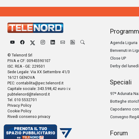
Programm
Agenda Liguria
Benvenuti in Lig
© Telenord Srl
Close UP
P.IVA e CF: 00945590107
Derby del lunedì
ISC. REA - GE: 229501
Sede Legale: Via XX Settembre 41/3
16121 GENOVA
Speciali
PEC:
contabilita@pec.telenord.it
Capitale sociale: 343.598,42 euro i.v.
97ª Adunata Naz
pubtelenord@telenord.it
Tel. 010 5532701
Botteghe storic
Privacy Policy
Capodanno con 
Cookie Policy
Rivedi consenso privacy
Convegno Reg4
Forum