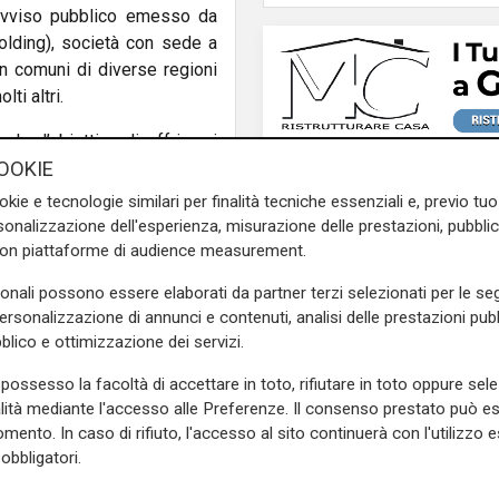
l’avviso pubblico emesso da
Holding), società con sede a
in comuni di diverse regioni
lti altri.
 ha l’obiettivo di offrire ai
OOKIE
porto pubblico e il nuovo bike
larmente conveniente, grazie
okie e tecnologie similari per finalità tecniche essenziali e, previo t
scontistiche dell’80% per gli
onalizzazione dell'esperienza, misurazione delle prestazioni, pubblic
con piattaforme di audience measurement.
sonali possono essere elaborati da partner terzi selezionati per le seg
personalizzazione di annunci e contenuti, analisi delle prestazioni pubbl
 strategico per testare e
blico e ottimizzazione dei servizi.
’integrazione del bikesharing
ico locale, in affiancamento
possesso la facoltà di accettare in toto, rifiutare in toto oppure sele
ruire un sistema di mobilità
Afa
alità mediante l'accesso alle Preferenze. Il consenso prestato può 
Caldo in Liguria, boll
mento. In caso di rifiuto, l'accesso al sito continuerà con l'utilizzo e
sivo all’inaugurazione. Tutte
anche sabato: settim
obbligatori.
elle stazioni sono disponibili
consecutivo