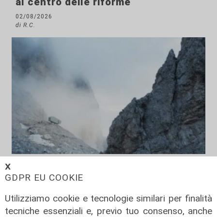
al centro delle riforme
02/08/2026
di R.C.
Innovazione
𝗫
GDPR EU COOKIE
Dolomiti Energia investe nel climate
tech: ingresso in Primo Climate per
Utilizziamo cookie e tecnologie similari per finalità
accelerare la transizione
tecniche essenziali e, previo tuo consenso, anche
energetica