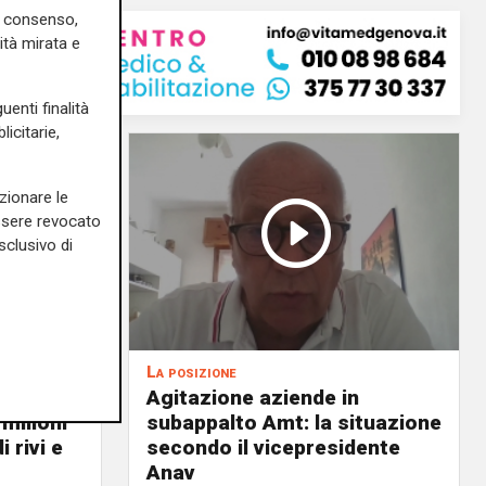
uo consenso,
ità mirata e
uenti finalità
icitarie,
zionare le
essere revocato
sclusivo di
La posizione
Agitazione aziende in
 milioni
subappalto Amt: la situazione
i rivi e
secondo il vicepresidente
Anav