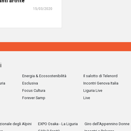
nti artrite
15/03/2020
i
Energia & Ecosostenibilità
Il salotto di Telenord
uria
Esclusiva
Incontri Genova Italia
Focus Cultura
Liguria Live
Forever Samp
Live
ionale degli Alpini
EXPO Osaka - La Liguria
Giro dell'Appennino Donne