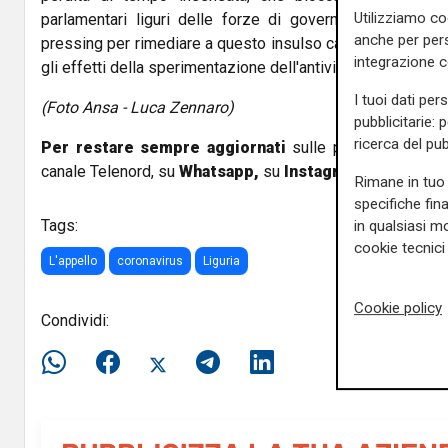
Utilizziamo co
parlamentari liguri delle forze di governo, Paita e Orl
anche per pers
pressing per rimediare a questo insulso cavillo che rischi
integrazione 
gli effetti della sperimentazione dell'antivirale nella nostra
I tuoi dati per
(Foto Ansa - Luca Zennaro)
pubblicitarie: 
ricerca del pub
Per restare sempre aggiornati
sulle principali notizi
canale Telenord, su
Whatsapp,
su
Instagram
,
su
Youtub
Rimane in tuo 
specifiche fin
Tags:
in qualsiasi mo
cookie tecnici 
L'appello
coronavirus
Liguria
Cookie policy
Condividi: