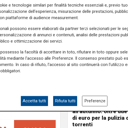
okie e tecnologie similari per finalità tecniche essenziali e, previo t
ando, si uniscano al nostro
onalizzazione dell'esperienza, misurazione delle prestazioni, pubblic
a di rallentare pesantemente
con piattaforme di audience measurement.
 regione".
sonali possono essere elaborati da partner terzi selezionati per le seg
personalizzazione di annunci e contenuti, analisi delle prestazioni pubbl
blico e ottimizzazione dei servizi.
e sulla Liguria seguiteci sul
e
e su
Facebook
.
possesso la facoltà di accettare in toto, rifiutare in toto oppure sele
alità mediante l'accesso alle Preferenze. Il consenso prestato può 
mento. In caso di rifiuto, l'accesso al sito continuerà con l'utilizzo e
obbligatori.
Programma
Accetta tutti
Rifiuta tutti
Preferenze
Genova si prepara
all'autunno: oltre due
di euro per la pulizia d
torrenti