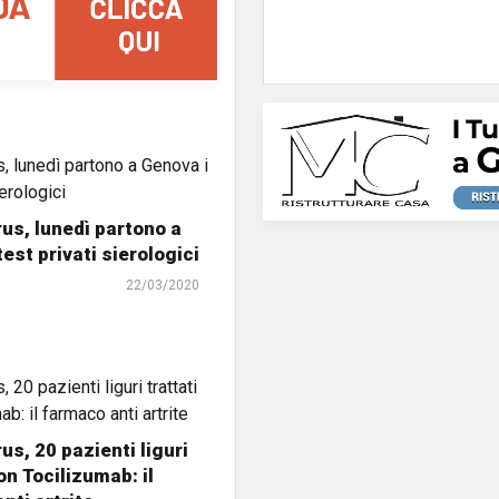
us, lunedì partono a
est privati sierologici
22/03/2020
us, 20 pazienti liguri
on Tocilizumab: il