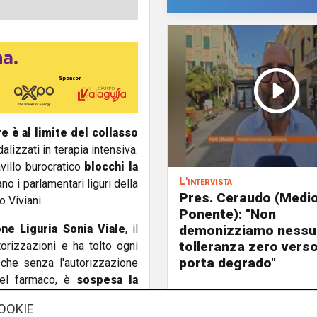
re è al limite del collasso
lizzati in terapia intensiva.
villo burocratico
blocchi la
L'intervista
ano i parlamentari liguri della
Pres. Ceraudo (Medi
o Viviani.
Ponente): "Non
demonizziamo nessu
one Liguria Sonia Viale
, il
tolleranza zero verso
torizzazioni e ha tolto ogni
porta degrado"
 che senza l'autorizzazione
del farmaco, è
sospesa la
ve già veniva effettuata. Una
OOKIE
aco sui pazienti liguri. I