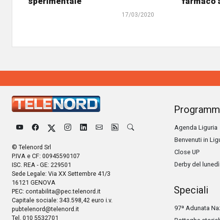
sperimentale"
farmaco a
17/03/2020
Programm
Agenda Liguria
Benvenuti in Lig
© Telenord Srl
Close UP
P.IVA e CF: 00945590107
Derby del lunedì
ISC. REA - GE: 229501
Sede Legale: Via XX Settembre 41/3
16121 GENOVA
Speciali
PEC:
contabilita@pec.telenord.it
Capitale sociale: 343.598,42 euro i.v.
97ª Adunata Naz
pubtelenord@telenord.it
Tel. 010 5532701