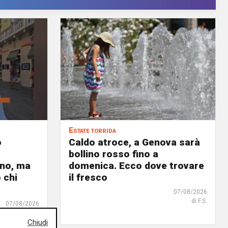
Estate torrida
o
Caldo atroce, a Genova sarà
bollino rosso fino a
no, ma
domenica. Ecco dove trovare
 chi
il fresco
07/08/2026
di F.S.
07/08/2026
Chiudi