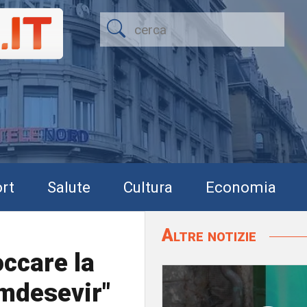
rt
Salute
Cultura
Economia
Altre notizie
occare la
mdesevir"