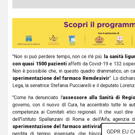
"Non si può perdere tempo, non ce n'è più:
la sanità ligu
con quasi 1500 pazienti
affetti da Covid-19 e 132 ospeda
Non è possibile che, in questo quadro drammatico, un ca
sperimentazione del farmaco Remdesivir
". Lo dichiar
Lega, la senatrice Stefania Pucciarelli e il deputato Lorenz
"Come ha denunciato l'
assessore alla Sanità di Regi
governo, con il nuovo dl Cura, ha accentrato tutte le au
competenza ai Comitati etici regionali. Il che vuol dire
dell'Istituto Spallanzani di Roma e dell'Aifa, agenzia 
sperimentazione del farmaco antivirale in Liguria
, do
GDPR EU C
perdita di tempo insensata, che blocca l'uso del farm