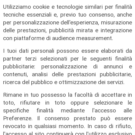
Utilizziamo cookie e tecnologie similari per finalità
Le novità
tecniche essenziali e, previo tuo consenso, anche
Ass. Viscogliosi a Telenord: "A
per personalizzazione dell'esperienza, misurazione
Puntavagno un'area cani al posto di
delle prestazioni, pubblicità mirata e integrazione
Mondobimbo 2. La pizzeria verrà
con piattaforme di audience measurement.
abbattuta, ampia area si affaccerà
I tuoi dati personali possono essere elaborati da
su skate park"
partner terzi selezionati per le seguenti finalità
05/08/2026
pubblicitarie: personalizzazione di annunci e
contenuti, analisi delle prestazioni pubblicitarie,
ricerca del pubblico e ottimizzazione dei servizi.
Rimane in tuo possesso la facoltà di accettare in
toto, rifiutare in toto oppure selezionare le
specifiche finalità mediante l'accesso alle
Preferenze. Il consenso prestato può essere
revocato in qualsiasi momento. In caso di rifiuto,
l'accesso al sito continuerà con l'utilizzo esclusivo