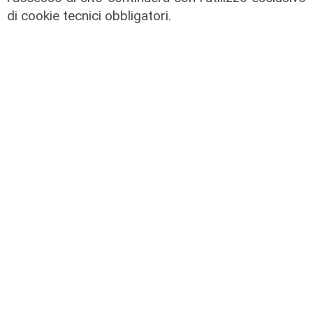
di cookie tecnici obbligatori.
Le posizioni
Barricate sulle linee extraurbane a
integrazione delle linee Amt
05/08/2026
L'impegno
Bassa Valbisagno riqualificata e
pulita: gli sforzi del presidente