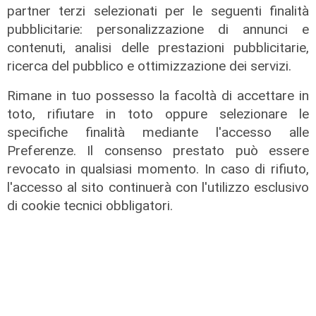
partner terzi selezionati per le seguenti finalità
pubblicitarie: personalizzazione di annunci e
contenuti, analisi delle prestazioni pubblicitarie,
ricerca del pubblico e ottimizzazione dei servizi.
Rimane in tuo possesso la facoltà di accettare in
toto, rifiutare in toto oppure selezionare le
specifiche finalità mediante l'accesso alle
Preferenze. Il consenso prestato può essere
revocato in qualsiasi momento. In caso di rifiuto,
Le dichiarazioni
l'accesso al sito continuerà con l'utilizzo esclusivo
di cookie tecnici obbligatori.
Sicurezza a Genova: il SIAP auspica
che l’incontro tra il Ministro
Piantedosi e la Sindaca Salis riporti
il tema nell’alveo corretto dei Patti
per la
08/08/2026
di Redazione