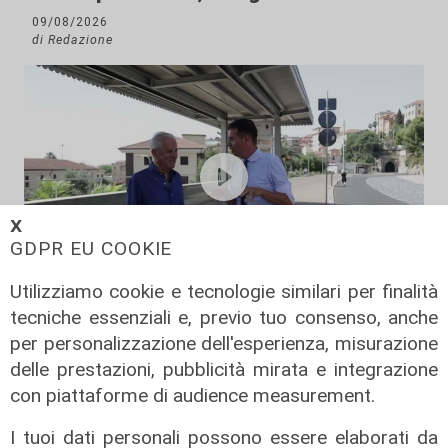
09/08/2026
di Redazione
𝗫
GDPR EU COOKIE
Utilizziamo cookie e tecnologie similari per finalità
Il rapporto
tecniche essenziali e, previo tuo consenso, anche
Scajola: "Io e Bucci? Al governatore
per personalizzazione dell'esperienza, misurazione
ho promesso che gli sarei stato
delle prestazioni, pubblicità mirata e integrazione
sempre vicino. Con il mio consiglio"
con piattaforme di audience measurement.
09/08/2026
I tuoi dati personali possono essere elaborati da
di Redazione