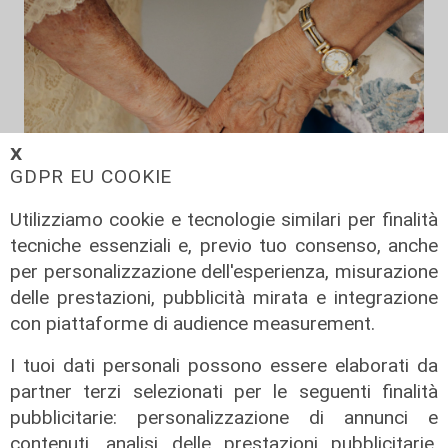
𝗫
GDPR EU COOKIE
Utilizziamo cookie e tecnologie similari per finalità
tecniche essenziali e, previo tuo consenso, anche
per personalizzazione dell'esperienza, misurazione
La misura
delle prestazioni, pubblicità mirata e integrazione
Da Regione Liguria 100mila euro per
con piattaforme di audience measurement.
l'accoglienza di persone fragili: 14
nuovi posti
I tuoi dati personali possono essere elaborati da
07/08/2026
partner terzi selezionati per le seguenti finalità
di r.c.
pubblicitarie: personalizzazione di annunci e
contenuti, analisi delle prestazioni pubblicitarie,