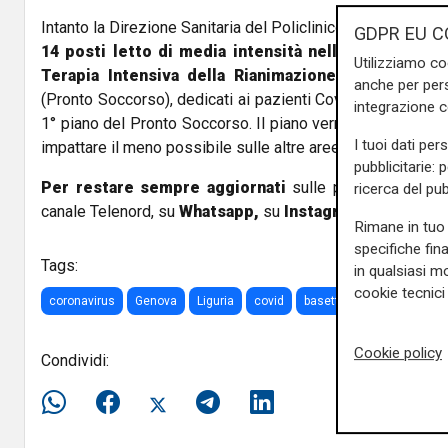
Intanto la Direzione Sanitaria del Policlinico San Martino i
GDPR EU C
14 posti letto di media intensità nell’Area Medica C
Utilizziamo co
Terapia Intensiva della Rianimazione
, presso il 1° 
anche per pers
(Pronto Soccorso), dedicati ai pazienti Covid+. E' stato inib
integrazione 
1° piano del Pronto Soccorso. Il piano verrà applicato in 
I tuoi dati per
impattare il meno possibile sulle altre aree, soprattutto que
pubblicitarie: 
Per restare sempre aggiornati
sulle principali notizi
ricerca del pub
canale Telenord, su
Whatsapp,
su
Instagram
,
su
Youtub
Rimane in tuo 
specifiche fin
Tags:
in qualsiasi mo
cookie tecnici 
coronavirus
Genova
Liguria
covid
basetti
ospedale
Sa
Cookie policy
Condividi: