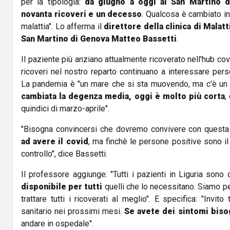
per la tipologia:
da giugno a oggi al San Martino 
novanta ricoveri e un decesso
. Qualcosa è cambiato in
malattia". Lo afferma il
direttore della clinica di Malat
San Martino di Genova Matteo Bassetti
.
Il paziente più anziano attualmente ricoverato nell'hub covi
ricoveri nel nostro reparto continuano a interessare per
La pandemia è "un mare che si sta muovendo, ma c'è un b
cambiata la degenza media, oggi è molto più corta
,
quindici di marzo-aprile".
"Bisogna convincersi che dovremo convivere con questa
ad avere il covid
, ma finchè le persone positive sono il
controllo", dice Bassetti.
Il professore aggiunge: "Tutti i pazienti in Liguria sono 
disponibile per tutti
quelli che lo necessitano. Siamo p
trattare tutti i ricoverati al meglio". E specifica: "Invito
sanitario nei prossimi mesi.
Se avete dei sintomi biso
andare in ospedale".