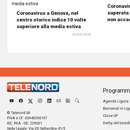
Coronavir
superata 
Coronavirus a Genova, nel
non acca
centro storico indice 10 volte
superiore alla media estiva
25/09/2020
Programm
Agenda Liguria
Benvenuti in Lig
© Telenord Srl
Close UP
P.IVA e CF: 00945590107
Derby del lunedì
ISC. REA - GE: 229501
Sede Legale: Via XX Settembre 41/3