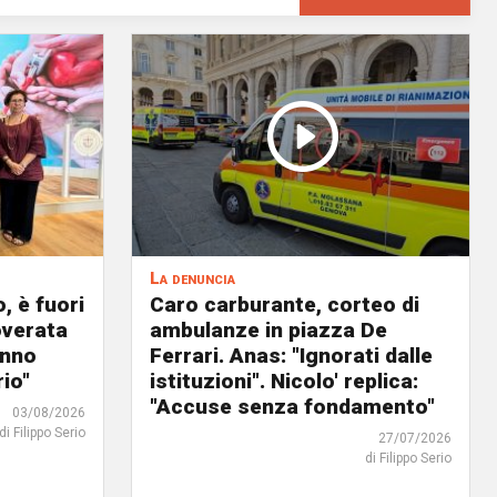
La denuncia
, è fuori
Caro carburante, corteo di
overata
ambulanze in piazza De
anno
Ferrari. Anas: "Ignorati dalle
io"
istituzioni". Nicolo' replica:
"Accuse senza fondamento"
03/08/2026
di Filippo Serio
27/07/2026
di Filippo Serio