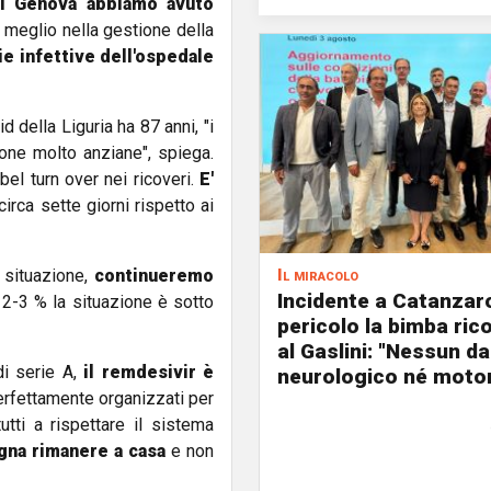
di Genova abbiamo avuto
 meglio nella gestione della
tie infettive dell'ospedale
d della Liguria ha 87 anni, "i
sone molto anziane", spiega.
el turn over nei ricoveri.
E'
 circa sette giorni rispetto ai
Il miracolo
 situazione,
continueremo
Incidente a Catanzaro
 2-3 % la situazione è sotto
pericolo la bimba ric
al Gaslini: "Nessun d
di serie A,
il remdesivir è
neurologico né motor
erfettamente organizzati per
 tutti a rispettare il sistema
gna rimanere a casa
e non