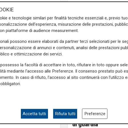
nforma che sono stati attivati
OOKIE
ritica e 4 posti letto di
okie e tecnologie similari per finalità tecniche essenziali e, previo t
piano dell’Edificio del DEA
onalizzazione dell'esperienza, misurazione delle prestazioni, pubblic
ito l’accesso ai visitatori al
con piattaforme di audience measurement.
maniera graduale, in modo da
sonali possono essere elaborati da partner terzi selezionati per le seg
lle chirurgiche.
personalizzazione di annunci e contenuti, analisi delle prestazioni pubbl
e sulla Liguria seguiteci sul
blico e ottimizzazione dei servizi.
e
e su
Facebook
.
possesso la facoltà di accettare in toto, rifiutare in toto oppure sele
alità mediante l'accesso alle Preferenze. Il consenso prestato può 
mento. In caso di rifiuto, l'accesso al sito continuerà con l'utilizzo e
obbligatori.
n Martino
Il grido di allarme
Se al Pronto Soccors
Accetta tutti
Rifiuta tutti
Preferenze
Gaslini non c'è un or
di guardia