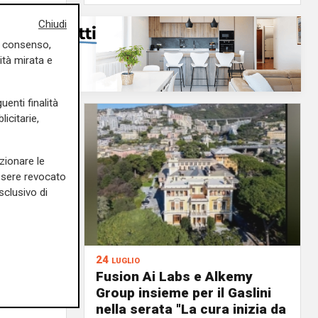
Chiudi
uo consenso,
ità mirata e
uenti finalità
icitarie,
zionare le
essere revocato
sclusivo di
24 luglio
o del
Fusion Ai Labs e Alkemy
topedico
Group insieme per il Gaslini
nella serata "La cura inizia da