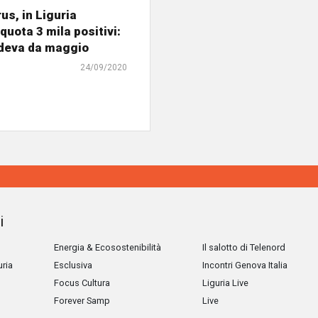
us, in Liguria
quota 3 mila positivi:
deva da maggio
24/09/2020
i
Energia & Ecosostenibilità
Il salotto di Telenord
uria
Esclusiva
Incontri Genova Italia
Focus Cultura
Liguria Live
Forever Samp
Live